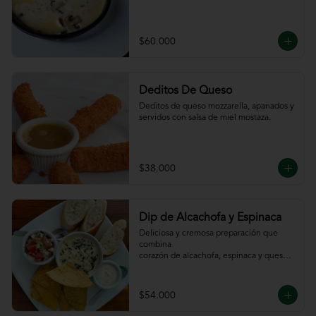
$60.000
Deditos De Queso
Deditos de queso mozzarella, apanados y 
servidos con salsa de miel mostaza.
$38.000
Dip de Alcachofa y Espinaca
Deliciosa y cremosa preparación que 
combina

corazón de alcachofa, espinaca y queso, 
servido

con sour cream y pico de gallo, totopos y 
pan

$54.000
de la casa