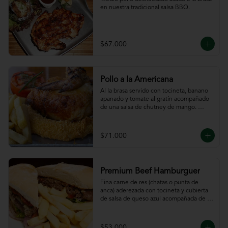
en nuestra tradicional salsa BBQ.
$67.000
Pollo a la Americana
Al la brasa servido con tocineta, banano 
apanado y tomate al gratín acompañado 
de una salsa de chutney de mango. 
Servido con papas a la francesa.
$71.000
Premium Beef Hamburguer
Fina carne de res (chatas o punta de 
anca) aderezada con tocineta y cubierta 
de salsa de queso azul acompañada de 
papas a la francesa.
$53.000