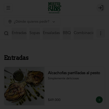
Abrir menu de navegación
Login
¿Dónde quieres pedir?
Entradas
Sopas
Ensaladas
BBQ
Combinaciones
St
Entradas
Alcachofas parrilladas al pesto
Simplemente deliciosas
$49.000