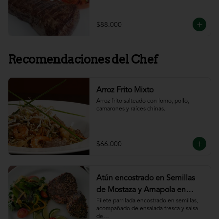
$88.000
Recomendaciones del Chef
Arroz Frito Mixto
Arroz frito salteado con lomo, pollo, 
camarones y raíces chinas.
$66.000
Atún encostrado en Semillas
de Mostaza y Amapola en
salsa de ajillo
Filete parrilada encostrado en semillas,

acompañado de ensalada fresca y salsa 
de
