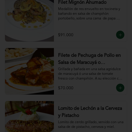
Filet Mignón Ahumado
Medallón de res envuelto en tocineta y 
bañando en salsa de champiñón 
portobello, sobre una cama  de papa 
sautee.
$91.000
Filete de Pechuga de Pollo en
Salsa de Maracuyá o
Pomodoro
Grillada y bañada en una salsa agridulce 
de maracuyá ó una salsa de tomate 
fresco con champiñón. A su elección con 
risotto, verdura al wok, papa francesa, 
$70.000
espiral o puré.
Lomito de Lechón a la Cerveza
y Pistacho
Lomito de cerdo grillado, servido con una 
salsa de de pistacho, cerveza y miel.