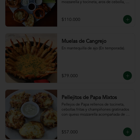
mozzarella y tocineta, aros de cebolla, 
bastones de zanahoria y apio, 
acompañado de nuestras salsas.
$110.000
Muelas de Cangrejo
En mantequilla de ajo (En temporada).
$79.000
Pellejitos de Papa Mixtos
Pellejos de Papa rellenos de tocineta,  
cebollas fritas y champiñones gratinados 
con queso mozzarella acompañada de 
salsa sour cream.
$57.000