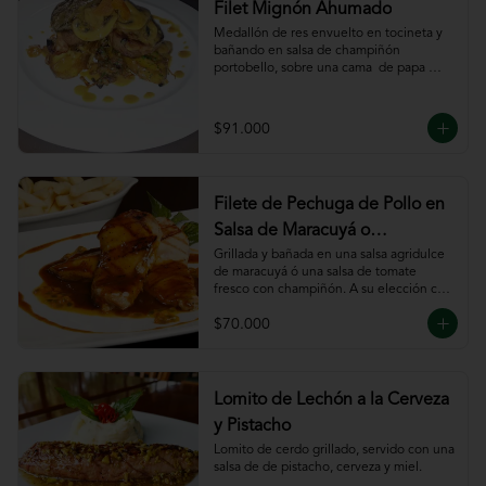
Filet Mignón Ahumado
Medallón de res envuelto en tocineta y 
bañando en salsa de champiñón 
portobello, sobre una cama  de papa 
sautee.
$91.000
Filete de Pechuga de Pollo en
Salsa de Maracuyá o
Pomodoro
Grillada y bañada en una salsa agridulce 
de maracuyá ó una salsa de tomate 
fresco con champiñón. A su elección con 
risotto, verdura al wok, papa francesa, 
$70.000
espiral o puré.
Lomito de Lechón a la Cerveza
y Pistacho
Lomito de cerdo grillado, servido con una 
salsa de de pistacho, cerveza y miel.