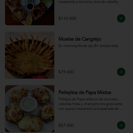
mozzarella y tocineta, aros de cebolla, 
bastones de zanahoria y apio, 
acompañado de nuestras salsas.
$110.000
Muelas de Cangrejo
En mantequilla de ajo (En temporada).
$79.000
Pellejitos de Papa Mixtos
Pellejos de Papa rellenos de tocineta,  
cebollas fritas y champiñones gratinados 
con queso mozzarella acompañada de 
salsa sour cream.
$57.000