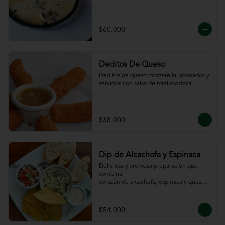
$60.000
Deditos De Queso
Deditos de queso mozzarella, apanados y 
servidos con salsa de miel mostaza.
$38.000
Dip de Alcachofa y Espinaca
Deliciosa y cremosa preparación que 
combina

corazón de alcachofa, espinaca y queso, 
servido

con sour cream y pico de gallo, totopos y 
pan

$54.000
de la casa