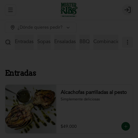
Abrir menu de navegación
Login
¿Dónde quieres pedir?
Entradas
Sopas
Ensaladas
BBQ
Combinaciones
St
Entradas
Alcachofas parrilladas al pesto
Simplemente deliciosas
$49.000