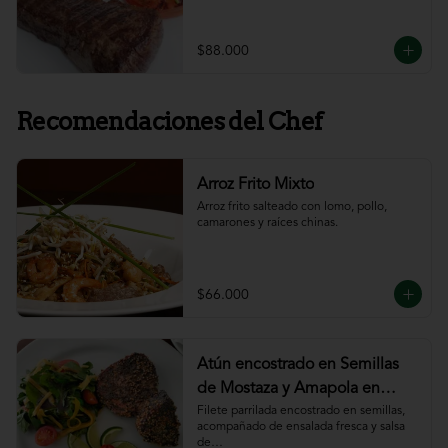
$88.000
Recomendaciones del Chef
Arroz Frito Mixto
Arroz frito salteado con lomo, pollo, 
camarones y raíces chinas.
$66.000
Atún encostrado en Semillas
de Mostaza y Amapola en
salsa de ajillo
Filete parrilada encostrado en semillas,

acompañado de ensalada fresca y salsa 
de
