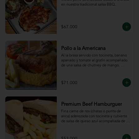
en nuestra tradicional salsa BBQ.
$67.000
Pollo a la Americana
Al la brasa servido con tocineta, banano 
apanado y tomate al gratín acompañado 
de una salsa de chutney de mango. 
Servido con papas a la francesa.
$71.000
Premium Beef Hamburguer
Fina carne de res (chatas o punta de 
anca) aderezada con tocineta y cubierta 
de salsa de queso azul acompañada de 
papas a la francesa.
$53.000