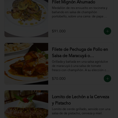
Filet Mignón Ahumado
Medallón de res envuelto en tocineta y 
bañando en salsa de champiñón 
portobello, sobre una cama  de papa 
sautee.
$91.000
Filete de Pechuga de Pollo en
Salsa de Maracuyá o
Pomodoro
Grillada y bañada en una salsa agridulce 
de maracuyá ó una salsa de tomate 
fresco con champiñón. A su elección con 
risotto, verdura al wok, papa francesa, 
$70.000
espiral o puré.
Lomito de Lechón a la Cerveza
y Pistacho
Lomito de cerdo grillado, servido con una 
salsa de de pistacho, cerveza y miel.