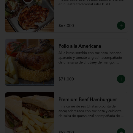
en nuestra tradicional salsa BBQ.
$67.000
Pollo a la Americana
Al la brasa servido con tocineta, banano 
apanado y tomate al gratín acompañado 
de una salsa de chutney de mango. 
Servido con papas a la francesa.
$71.000
Premium Beef Hamburguer
Fina carne de res (chatas o punta de 
anca) aderezada con tocineta y cubierta 
de salsa de queso azul acompañada de 
papas a la francesa.
$53.000