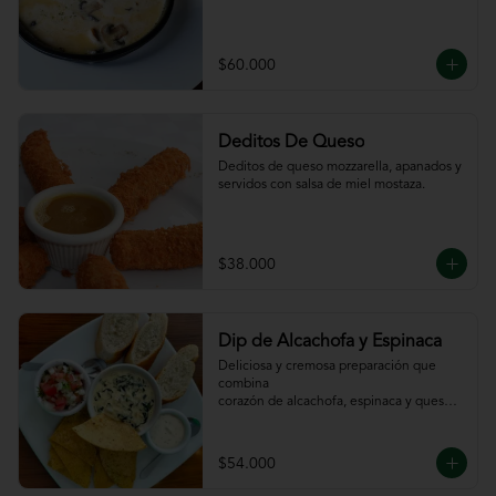
$60.000
Deditos De Queso
Deditos de queso mozzarella, apanados y 
servidos con salsa de miel mostaza.
$38.000
Dip de Alcachofa y Espinaca
Deliciosa y cremosa preparación que 
combina

corazón de alcachofa, espinaca y queso, 
servido

con sour cream y pico de gallo, totopos y 
pan

$54.000
de la casa