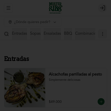
Abrir menu de navegación
Login
¿Dónde quieres pedir?
Entradas
Sopas
Ensaladas
BBQ
Combinaciones
St
Entradas
Alcachofas parrilladas al pesto
Simplemente deliciosas
$49.000