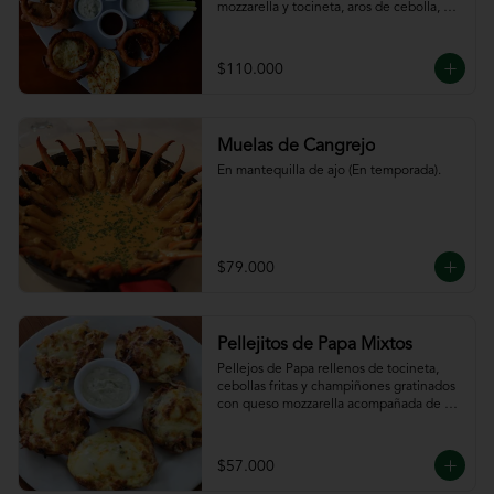
mozzarella y tocineta, aros de cebolla, 
bastones de zanahoria y apio, 
acompañado de nuestras salsas.
$110.000
Muelas de Cangrejo
En mantequilla de ajo (En temporada).
$79.000
Pellejitos de Papa Mixtos
Pellejos de Papa rellenos de tocineta,  
cebollas fritas y champiñones gratinados 
con queso mozzarella acompañada de 
salsa sour cream.
$57.000