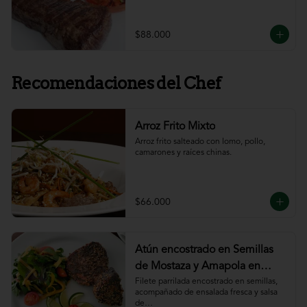
$88.000
Recomendaciones del Chef
Arroz Frito Mixto
Arroz frito salteado con lomo, pollo, 
camarones y raíces chinas.
$66.000
Atún encostrado en Semillas
de Mostaza y Amapola en
salsa de ajillo
Filete parrilada encostrado en semillas,

acompañado de ensalada fresca y salsa 
de
