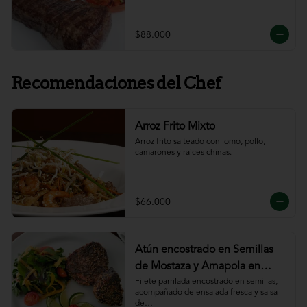
$88.000
Recomendaciones del Chef
Arroz Frito Mixto
Arroz frito salteado con lomo, pollo, 
camarones y raíces chinas.
$66.000
Atún encostrado en Semillas
de Mostaza y Amapola en
salsa de ajillo
Filete parrilada encostrado en semillas,

acompañado de ensalada fresca y salsa 
de
