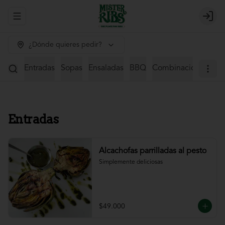
Abrir menu de navegación
Login
¿Dónde quieres pedir?
Entradas
Sopas
Ensaladas
BBQ
Combinaciones
St
Entradas
Alcachofas parrilladas al pesto
Simplemente deliciosas
$49.000