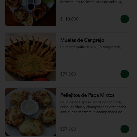
mozzarella y tocineta, aros de cebolla, 
bastones de zanahoria y apio, 
acompañado de nuestras salsas.
$110.000
Muelas de Cangrejo
En mantequilla de ajo (En temporada).
$79.000
Pellejitos de Papa Mixtos
Pellejos de Papa rellenos de tocineta,  
cebollas fritas y champiñones gratinados 
con queso mozzarella acompañada de 
salsa sour cream.
$57.000