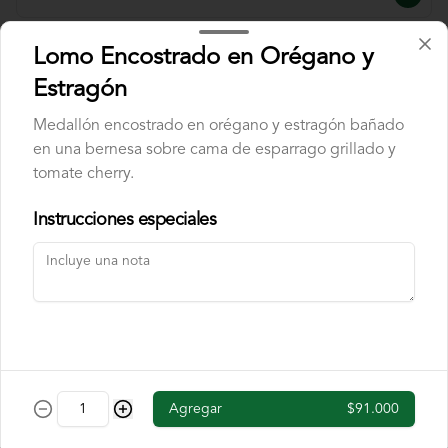
Lomo Encostrado en Orégano y
Combo Butterfly
Estragón
Pechuga a la brasa encostrada en cereal 
de chocolate, acompañado de banano 
flambe y papas chip. Incluye cajita de 
Medallón encostrado en orégano y estragón bañado
jugo y una chocolatina.
en una bernesa sobre cama de esparrago grillado y
tomate cherry.
$40.000
Instrucciones especiales
Combo Fettuccine
Pasta fettuccine con salsa bolognesa y 
queso parmesano. Incluye cajita de jugo 
y una chocolatina.
$37.000
Agregar
$91.000
Combo Mini Hamburguesa
Dos mini hamburguesas con queso 