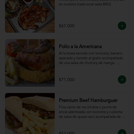
en nuestra tradicional salsa BBQ.
$67.000
Pollo a la Americana
Al la brasa servido con tocineta, banano 
apanado y tomate al gratín acompañado 
de una salsa de chutney de mango. 
Servido con papas a la francesa.
$71.000
Premium Beef Hamburguer
Fina carne de res (chatas o punta de 
anca) aderezada con tocineta y cubierta 
de salsa de queso azul acompañada de 
papas a la francesa.
$53.000