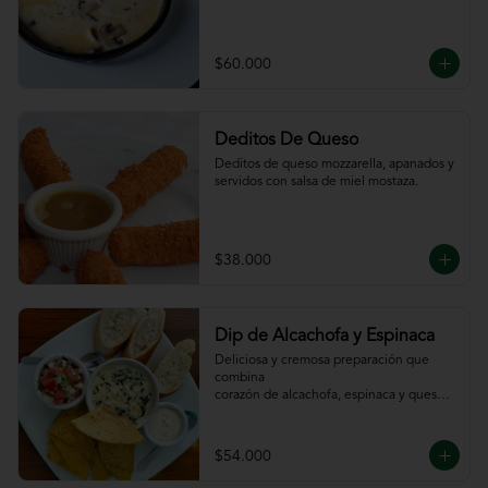
$60.000
Deditos De Queso
Deditos de queso mozzarella, apanados y 
servidos con salsa de miel mostaza.
$38.000
Dip de Alcachofa y Espinaca
Deliciosa y cremosa preparación que 
combina

corazón de alcachofa, espinaca y queso, 
servido

con sour cream y pico de gallo, totopos y 
pan

$54.000
de la casa