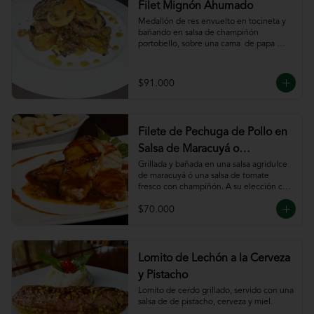
Filet Mignón Ahumado
Medallón de res envuelto en tocineta y 
bañando en salsa de champiñón 
portobello, sobre una cama  de papa 
sautee.
$91.000
Filete de Pechuga de Pollo en
Salsa de Maracuyá o
Pomodoro
Grillada y bañada en una salsa agridulce 
de maracuyá ó una salsa de tomate 
fresco con champiñón. A su elección con 
risotto, verdura al wok, papa francesa, 
$70.000
espiral o puré.
Lomito de Lechón a la Cerveza
y Pistacho
Lomito de cerdo grillado, servido con una 
salsa de de pistacho, cerveza y miel.