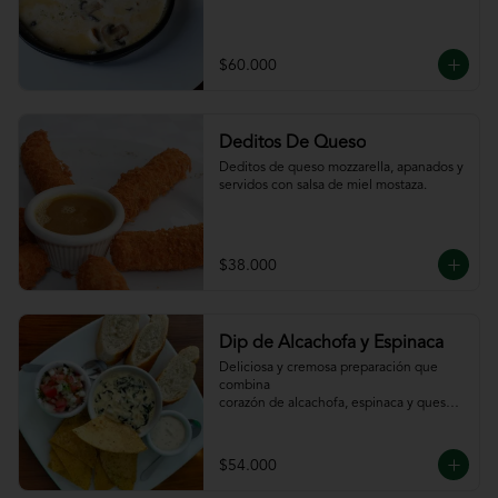
$60.000
Deditos De Queso
Deditos de queso mozzarella, apanados y 
servidos con salsa de miel mostaza.
$38.000
Dip de Alcachofa y Espinaca
Deliciosa y cremosa preparación que 
combina

corazón de alcachofa, espinaca y queso, 
servido

con sour cream y pico de gallo, totopos y 
pan

$54.000
de la casa