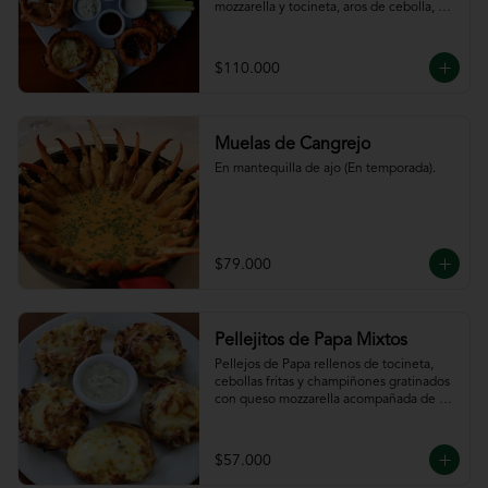
mozzarella y tocineta, aros de cebolla, 
bastones de zanahoria y apio, 
acompañado de nuestras salsas.
$110.000
Muelas de Cangrejo
En mantequilla de ajo (En temporada).
$79.000
Pellejitos de Papa Mixtos
Pellejos de Papa rellenos de tocineta,  
cebollas fritas y champiñones gratinados 
con queso mozzarella acompañada de 
salsa sour cream.
$57.000