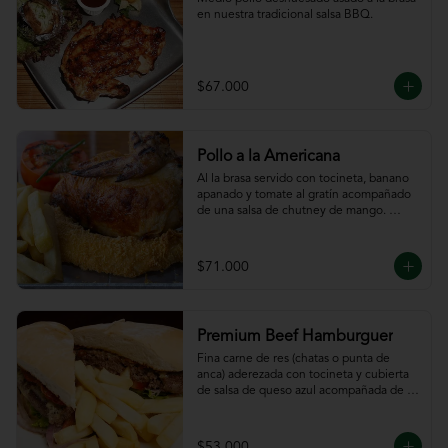
en nuestra tradicional salsa BBQ.
$67.000
Pollo a la Americana
Al la brasa servido con tocineta, banano 
apanado y tomate al gratín acompañado 
de una salsa de chutney de mango. 
Servido con papas a la francesa.
$71.000
Premium Beef Hamburguer
Fina carne de res (chatas o punta de 
anca) aderezada con tocineta y cubierta 
de salsa de queso azul acompañada de 
papas a la francesa.
$53.000