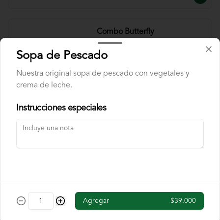
Combo Butterfly
Pechuga a la brasa encostrada en cereal 
de chocolate, acompañado de banano 
Sopa de Pescado
flambe y papas chip. Incluye cajita de 
jugo y una chocolatina.
Nuestra original sopa de pescado con vegetales y
crema de leche.
$40.000
Instrucciones especiales
Combo Fettuccine
Pasta fettuccine con salsa bolognesa y 
queso parmesano. Incluye cajita de jugo 
y una chocolatina.
$37.000
Agregar
$39.000
Combo Mini Hamburguesa
Dos mini hamburguesas con queso 