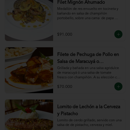
Filet Mignón Ahumado
Medallón de res envuelto en tocineta y 
bañando en salsa de champiñón 
portobello, sobre una cama  de papa 
sautee.
$91.000
Filete de Pechuga de Pollo en
Salsa de Maracuyá o
Pomodoro
Grillada y bañada en una salsa agridulce 
de maracuyá ó una salsa de tomate 
fresco con champiñón. A su elección con 
risotto, verdura al wok, papa francesa, 
$70.000
espiral o puré.
Lomito de Lechón a la Cerveza
y Pistacho
Lomito de cerdo grillado, servido con una 
salsa de de pistacho, cerveza y miel.