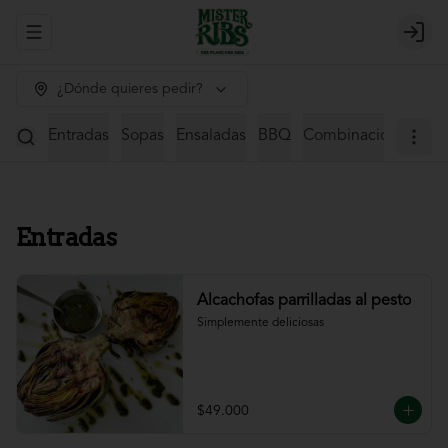
Abrir menu de navegación
Login
¿Dónde quieres pedir?
Entradas
Sopas
Ensaladas
BBQ
Combinaciones
St
Entradas
Alcachofas parrilladas al pesto
Simplemente deliciosas
$49.000