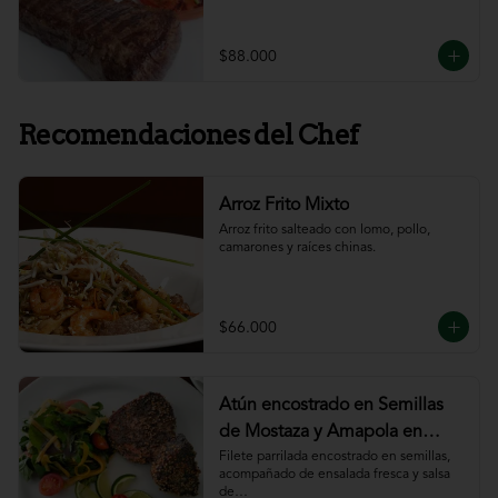
$88.000
Recomendaciones del Chef
Arroz Frito Mixto
Arroz frito salteado con lomo, pollo, 
camarones y raíces chinas.
$66.000
Atún encostrado en Semillas
de Mostaza y Amapola en
salsa de ajillo
Filete parrilada encostrado en semillas,

acompañado de ensalada fresca y salsa 
de
