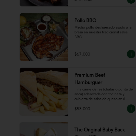
Pollo BBQ
Medio pollo deshuesado asado a la 
brasa en nuestra tradicional salsa 
BBQ.
$67.000
Premium Beef
Hamburguer
Fina carne de res (chatas o punta de 
anca) aderezada con tocineta y 
cubierta de salsa de queso azul 
acompañada de papas a la francesa.
$53.000
The Original Baby Back