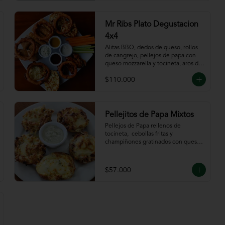
Mr Ribs Plato Degustacion
4x4
Alitas BBQ, dedos de queso, rollos 
de cangrejo, pellejos de papa con 
queso mozzarella y tocineta, aros de 
cebolla, bastones de zanahoria y 
$110.000
apio, acompañado de nuestras 
salsas.
Pellejitos de Papa Mixtos
Pellejos de Papa rellenos de 
tocineta,  cebollas fritas y 
champiñones gratinados con queso 
mozzarella acompañada de salsa sour 
cream.
$57.000