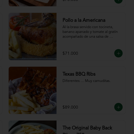
Pollo a la Americana
Al la brasa servido con tocineta, 
banano apanado y tomate al gratín 
acompañado de una salsa de 
chutney de mango. Servido con 
papas a la francesa.
$71.000
Texas BBQ Ribs
Diferentes … Muy carnuditas.
$89.000
The Original Baby Back