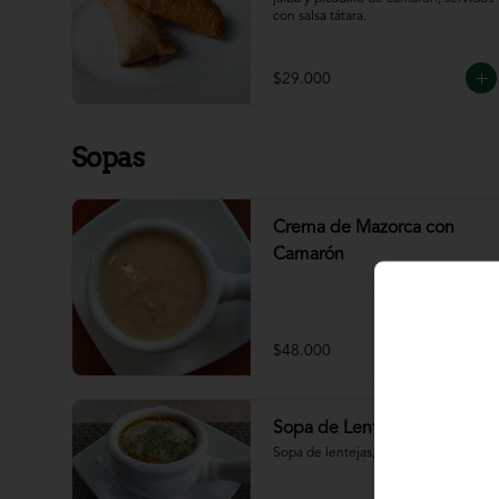
con salsa tátara.
$29.000
Sopas
Crema de Mazorca con
Camarón
$48.000
Sopa de Lenteja
Sopa de lentejas, chorizo, tocineta.