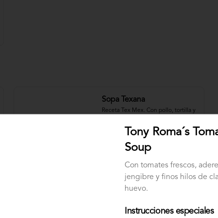
Sopa Texana
Receta Tex Mex. Con pollo, tortilla y 
chile chipotle
Tony Roma´s Tom
Soup
$31.000
Con tomates frescos, ader
jengibre y finos hilos de cl
Sopa de Pescado
huevo.
Nuestra original sopa de pescado 
con vegetales y crema de leche.
Instrucciones especiales