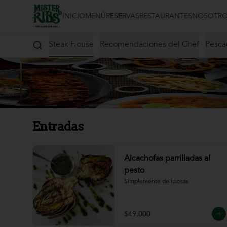
INICIO
MENÚ
RESERVAS
RESTAURANTES
NOSOTRO
binaciones
Steak House
Recomendaciones del Chef
Pesca
Entradas
Alcachofas parrilladas al
pesto
Simplemente deliciosas
$49.000