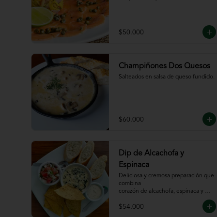
$50.000
Champiñones Dos Quesos
Salteados en salsa de queso fundido.
$60.000
Dip de Alcachofa y
Espinaca
Deliciosa y cremosa preparación que 
combina

corazón de alcachofa, espinaca y 
queso, servido

$54.000
con sour cream y pico de gallo, 
totopos y pan
