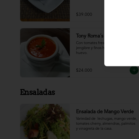
$39.000
Tony Roma´s Tomato Soup
Con tomates frescos, aderezada con 
jengibre y finos hilos de clara de 
huevo.
$24.000
Ensaladas
Ensalada de Mango Verde
Variedad de  lechugas, mango verde, 
tomates cherry, almendras, palmitos 
y vinagreta de la casa.