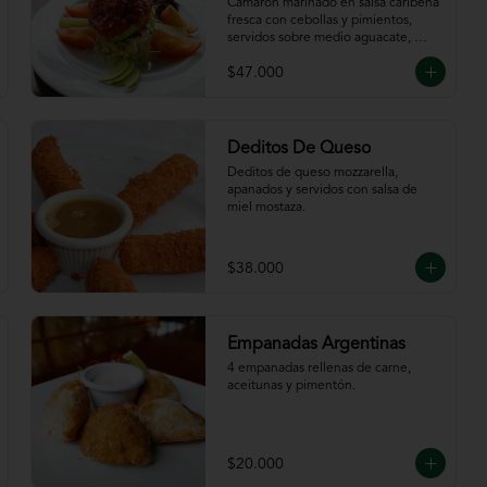
Caribeña
Camarón marinado en salsa caribeña 
fresca con cebollas y pimientos,  
servidos sobre medio aguacate, 
acompañados de chips de plátano.
$47.000
Deditos De Queso
Deditos de queso mozzarella, 
apanados y servidos con salsa de 
miel mostaza.
$38.000
Empanadas Argentinas
4 empanadas rellenas de carne, 
aceitunas y pimentón.
$20.000