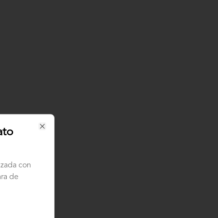
ato
Close
ezada con
ara de