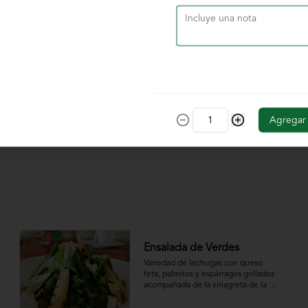
$39.000
Agregar
Ensalada de Verdes
Variedad de lechugas con queso 
feta, palmitos y espárragos grillados 
acompañada de la vinagreta de la 
casa.