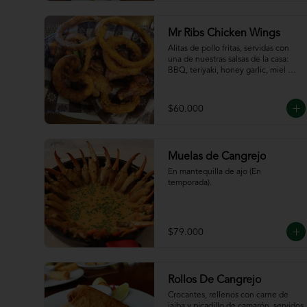
de la casa
Mr Ribs Chicken Wings
Alitas de pollo fritas, servidas con 
una de nuestras salsas de la casa: 
BBQ, teriyaki, honey garlic, miel 
mostaza o picante.
$60.000
Muelas de Cangrejo
En mantequilla de ajo (En 
temporada).
$79.000
Rollos De Cangrejo
Crocantes, rellenos con carne de 
jaiba y picadillo de camarón, servidos 