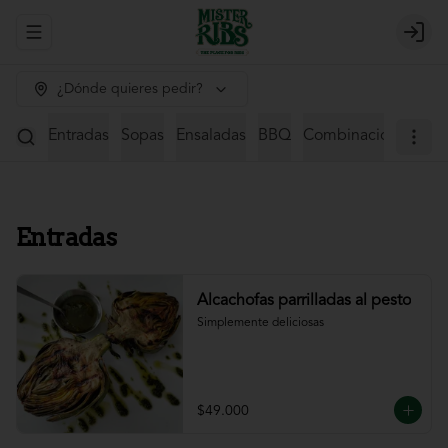
Abrir menu de navegación
Login
¿Dónde quieres pedir?
Entradas
Sopas
Ensaladas
BBQ
Combinaciones
St
Entradas
Alcachofas parrilladas al pesto
Simplemente deliciosas
$49.000