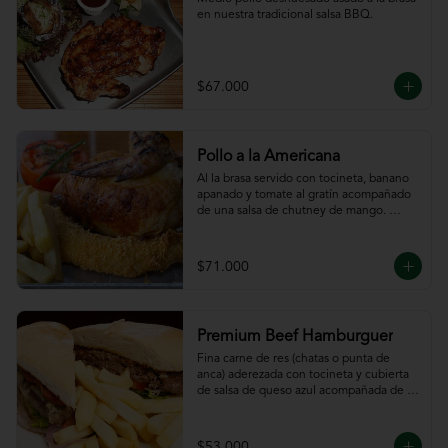
en nuestra tradicional salsa BBQ.
$67.000
Pollo a la Americana
Al la brasa servido con tocineta, banano 
apanado y tomate al gratín acompañado 
de una salsa de chutney de mango. 
Servido con papas a la francesa.
$71.000
Premium Beef Hamburguer
Fina carne de res (chatas o punta de 
anca) aderezada con tocineta y cubierta 
de salsa de queso azul acompañada de 
papas a la francesa.
$53.000