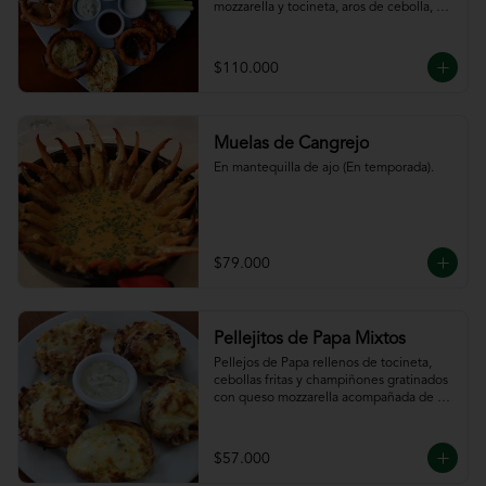
mozzarella y tocineta, aros de cebolla, 
bastones de zanahoria y apio, 
acompañado de nuestras salsas.
$110.000
Muelas de Cangrejo
En mantequilla de ajo (En temporada).
$79.000
Pellejitos de Papa Mixtos
Pellejos de Papa rellenos de tocineta,  
cebollas fritas y champiñones gratinados 
con queso mozzarella acompañada de 
salsa sour cream.
$57.000