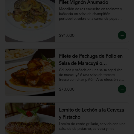
Filet Mignón Ahumado
Medallón de res envuelto en tocineta y 
bañando en salsa de champiñón 
portobello, sobre una cama  de papa 
sautee.
$91.000
Filete de Pechuga de Pollo en
Salsa de Maracuyá o
Pomodoro
Grillada y bañada en una salsa agridulce 
de maracuyá ó una salsa de tomate 
fresco con champiñón. A su elección con 
risotto, verdura al wok, papa francesa, 
$70.000
espiral o puré.
Lomito de Lechón a la Cerveza
y Pistacho
Lomito de cerdo grillado, servido con una 
salsa de de pistacho, cerveza y miel.