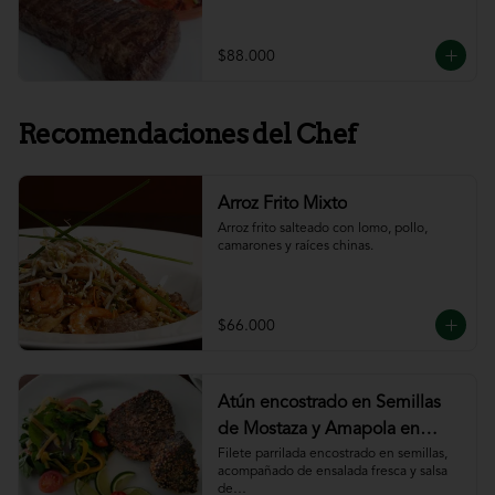
$88.000
Recomendaciones del Chef
Arroz Frito Mixto
Arroz frito salteado con lomo, pollo, 
camarones y raíces chinas.
$66.000
Atún encostrado en Semillas
de Mostaza y Amapola en
salsa de ajillo
Filete parrilada encostrado en semillas,

acompañado de ensalada fresca y salsa 
de
