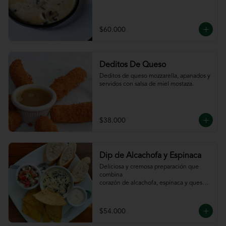
$60.000
Deditos De Queso
Deditos de queso mozzarella, apanados y 
servidos con salsa de miel mostaza.
$38.000
Dip de Alcachofa y Espinaca
Deliciosa y cremosa preparación que 
combina

corazón de alcachofa, espinaca y queso, 
servido

con sour cream y pico de gallo, totopos y 
pan

$54.000
de la casa