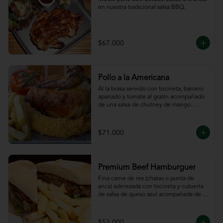
en nuestra tradicional salsa BBQ.
$67.000
Pollo a la Americana
Al la brasa servido con tocineta, banano 
apanado y tomate al gratín acompañado 
de una salsa de chutney de mango. 
Servido con papas a la francesa.
$71.000
Premium Beef Hamburguer
Fina carne de res (chatas o punta de 
anca) aderezada con tocineta y cubierta 
de salsa de queso azul acompañada de 
papas a la francesa.
$53.000