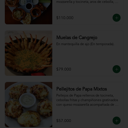
mozzarella y tocineta, aros de cebolla, 
bastones de zanahoria y apio, 
acompañado de nuestras salsas.
$110.000
Muelas de Cangrejo
En mantequilla de ajo (En temporada).
$79.000
Pellejitos de Papa Mixtos
Pellejos de Papa rellenos de tocineta,  
cebollas fritas y champiñones gratinados 
con queso mozzarella acompañada de 
salsa sour cream.
$57.000