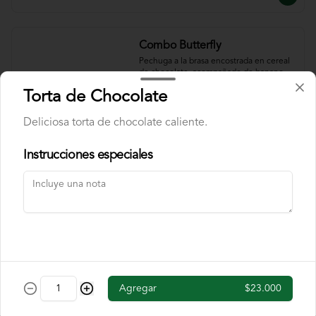
Combo Butterfly
Pechuga a la brasa encostrada en cereal 
de chocolate, acompañado de banano 
flambe y papas chip. Incluye cajita de 
Torta de Chocolate
jugo y una chocolatina.
Deliciosa torta de chocolate caliente.
$40.000
Instrucciones especiales
Combo Fettuccine
Pasta fettuccine con salsa bolognesa y 
queso parmesano. Incluye cajita de jugo 
y una chocolatina.
$37.000
Agregar
$23.000
Combo Mini Hamburguesa
Dos mini hamburguesas con queso 