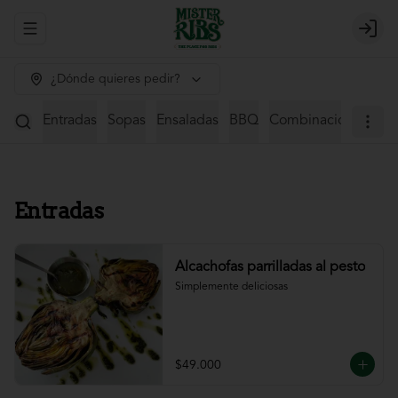
Abrir menu de navegación
Login
¿Dónde quieres pedir?
Entradas
Sopas
Ensaladas
BBQ
Combinaciones
St
Entradas
Alcachofas parrilladas al pesto
Simplemente deliciosas
$49.000