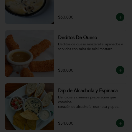
$60.000
Deditos De Queso
Deditos de queso mozzarella, apanados y 
servidos con salsa de miel mostaza.
$38.000
Dip de Alcachofa y Espinaca
Deliciosa y cremosa preparación que 
combina

corazón de alcachofa, espinaca y queso, 
servido

con sour cream y pico de gallo, totopos y 
pan

$54.000
de la casa