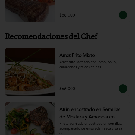
$88.000
Recomendaciones del Chef
Arroz Frito Mixto
Arroz frito salteado con lomo, pollo, 
camarones y raíces chinas.
$66.000
Atún encostrado en Semillas
de Mostaza y Amapola en
salsa de ajillo
Filete parrilada encostrado en semillas,

acompañado de ensalada fresca y salsa 
de
