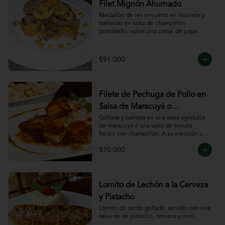
Filet Mignón Ahumado
Medallón de res envuelto en tocineta y 
bañando en salsa de champiñón 
portobello, sobre una cama  de papa 
sautee.
$91.000
Filete de Pechuga de Pollo en
Salsa de Maracuyá o
Pomodoro
Grillada y bañada en una salsa agridulce 
de maracuyá ó una salsa de tomate 
fresco con champiñón. A su elección con 
risotto, verdura al wok, papa francesa, 
$70.000
espiral o puré.
Lomito de Lechón a la Cerveza
y Pistacho
Lomito de cerdo grillado, servido con una 
salsa de de pistacho, cerveza y miel.