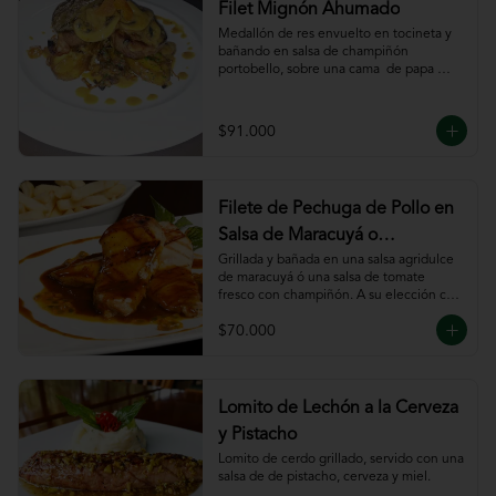
Filet Mignón Ahumado
Medallón de res envuelto en tocineta y 
bañando en salsa de champiñón 
portobello, sobre una cama  de papa 
sautee.
$91.000
Filete de Pechuga de Pollo en
Salsa de Maracuyá o
Pomodoro
Grillada y bañada en una salsa agridulce 
de maracuyá ó una salsa de tomate 
fresco con champiñón. A su elección con 
risotto, verdura al wok, papa francesa, 
$70.000
espiral o puré.
Lomito de Lechón a la Cerveza
y Pistacho
Lomito de cerdo grillado, servido con una 
salsa de de pistacho, cerveza y miel.