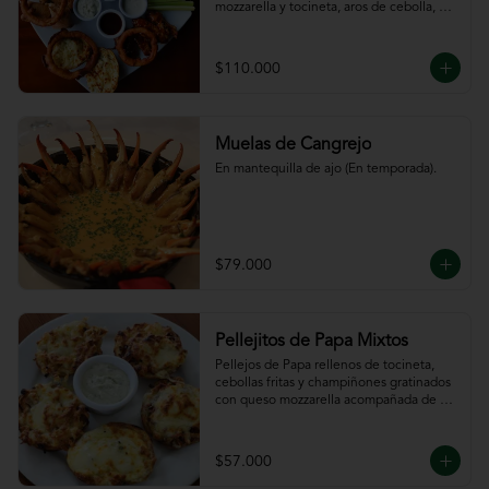
mozzarella y tocineta, aros de cebolla, 
bastones de zanahoria y apio, 
acompañado de nuestras salsas.
$110.000
Muelas de Cangrejo
En mantequilla de ajo (En temporada).
$79.000
Pellejitos de Papa Mixtos
Pellejos de Papa rellenos de tocineta,  
cebollas fritas y champiñones gratinados 
con queso mozzarella acompañada de 
salsa sour cream.
$57.000