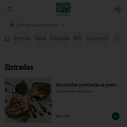
Abrir menu de navegación
Login
¿Dónde quieres pedir?
Entradas
Sopas
Ensaladas
BBQ
Combinaciones
St
Entradas
Alcachofas parrilladas al pesto
Simplemente deliciosas
$49.000