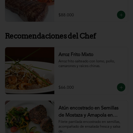
$88.000
Recomendaciones del Chef
Arroz Frito Mixto
Arroz frito salteado con lomo, pollo, 
camarones y raíces chinas.
$66.000
Atún encostrado en Semillas
de Mostaza y Amapola en
salsa de ajillo
Filete parrilada encostrado en semillas,

acompañado de ensalada fresca y salsa 
de
