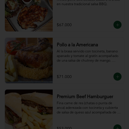
en nuestra tradicional salsa BBQ.
$67.000
Pollo a la Americana
Al la brasa servido con tocineta, banano 
apanado y tomate al gratín acompañado 
de una salsa de chutney de mango. 
Servido con papas a la francesa.
$71.000
Premium Beef Hamburguer
Fina carne de res (chatas o punta de 
anca) aderezada con tocineta y cubierta 
de salsa de queso azul acompañada de 
papas a la francesa.
$53.000