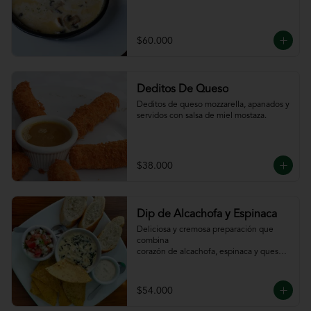
$60.000
Deditos De Queso
Deditos de queso mozzarella, apanados y 
servidos con salsa de miel mostaza.
$38.000
Dip de Alcachofa y Espinaca
Deliciosa y cremosa preparación que 
combina

corazón de alcachofa, espinaca y queso, 
servido

con sour cream y pico de gallo, totopos y 
pan

$54.000
de la casa