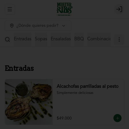
Abrir menu de navegación
Login
¿Dónde quieres pedir?
Entradas
Sopas
Ensaladas
BBQ
Combinaciones
St
Entradas
Alcachofas parrilladas al pesto
Simplemente deliciosas
$49.000