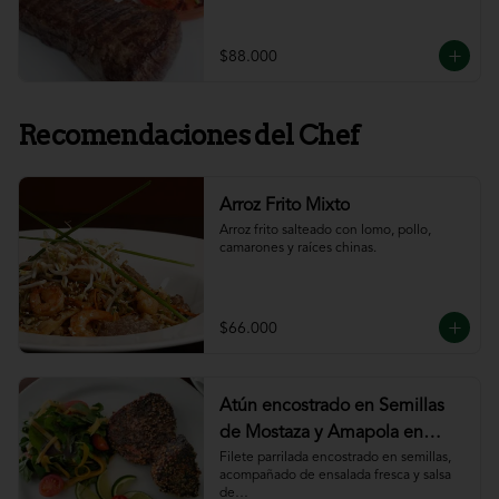
$88.000
Recomendaciones del Chef
Arroz Frito Mixto
Arroz frito salteado con lomo, pollo, 
camarones y raíces chinas.
$66.000
Atún encostrado en Semillas
de Mostaza y Amapola en
salsa de ajillo
Filete parrilada encostrado en semillas,

acompañado de ensalada fresca y salsa 
de
