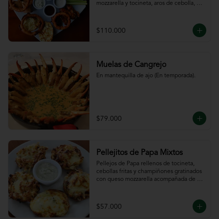
mozzarella y tocineta, aros de cebolla, 
bastones de zanahoria y apio, 
acompañado de nuestras salsas.
$110.000
Muelas de Cangrejo
En mantequilla de ajo (En temporada).
$79.000
Pellejitos de Papa Mixtos
Pellejos de Papa rellenos de tocineta,  
cebollas fritas y champiñones gratinados 
con queso mozzarella acompañada de 
salsa sour cream.
$57.000