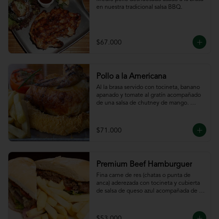
en nuestra tradicional salsa BBQ.
$67.000
Pollo a la Americana
Al la brasa servido con tocineta, banano 
apanado y tomate al gratín acompañado 
de una salsa de chutney de mango. 
Servido con papas a la francesa.
$71.000
Premium Beef Hamburguer
Fina carne de res (chatas o punta de 
anca) aderezada con tocineta y cubierta 
de salsa de queso azul acompañada de 
papas a la francesa.
$53.000