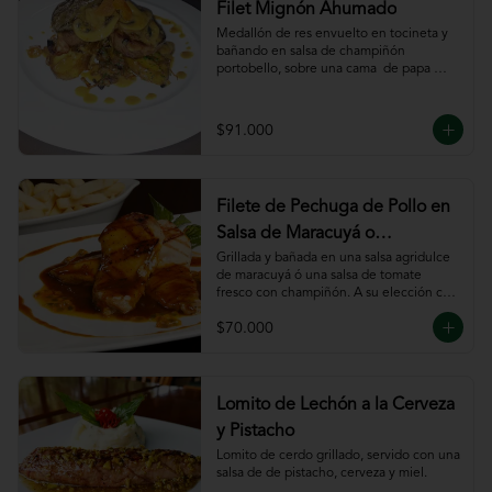
Filet Mignón Ahumado
Medallón de res envuelto en tocineta y 
bañando en salsa de champiñón 
portobello, sobre una cama  de papa 
sautee.
$91.000
Filete de Pechuga de Pollo en
Salsa de Maracuyá o
Pomodoro
Grillada y bañada en una salsa agridulce 
de maracuyá ó una salsa de tomate 
fresco con champiñón. A su elección con 
risotto, verdura al wok, papa francesa, 
$70.000
espiral o puré.
Lomito de Lechón a la Cerveza
y Pistacho
Lomito de cerdo grillado, servido con una 
salsa de de pistacho, cerveza y miel.