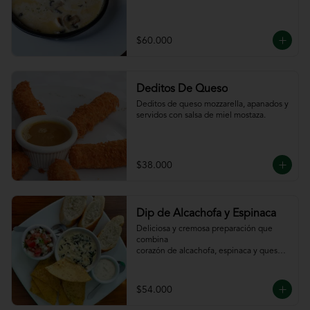
$60.000
Deditos De Queso
Deditos de queso mozzarella, apanados y 
servidos con salsa de miel mostaza.
$38.000
Dip de Alcachofa y Espinaca
Deliciosa y cremosa preparación que 
combina

corazón de alcachofa, espinaca y queso, 
servido

con sour cream y pico de gallo, totopos y 
pan

$54.000
de la casa