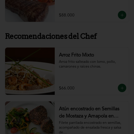
$88.000
Recomendaciones del Chef
Arroz Frito Mixto
Arroz frito salteado con lomo, pollo, 
camarones y raíces chinas.
$66.000
Atún encostrado en Semillas
de Mostaza y Amapola en
salsa de ajillo
Filete parrilada encostrado en semillas,

acompañado de ensalada fresca y salsa 
de
