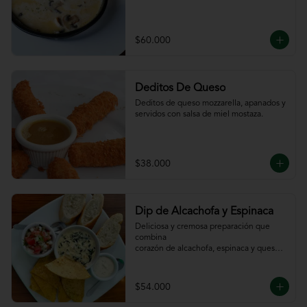
$60.000
Deditos De Queso
Deditos de queso mozzarella, apanados y 
servidos con salsa de miel mostaza.
$38.000
Dip de Alcachofa y Espinaca
Deliciosa y cremosa preparación que 
combina

corazón de alcachofa, espinaca y queso, 
servido

con sour cream y pico de gallo, totopos y 
pan

$54.000
de la casa