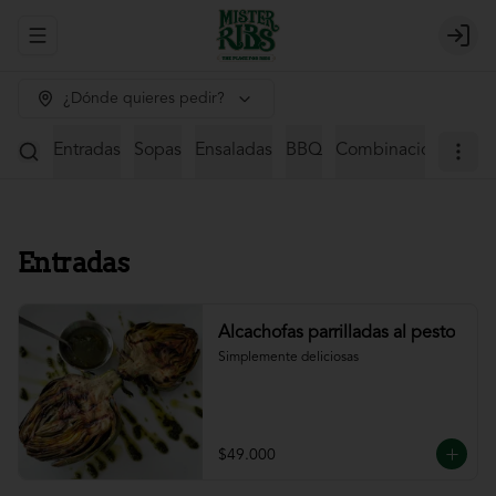
Abrir menu de navegación
Login
¿Dónde quieres pedir?
Entradas
Sopas
Ensaladas
BBQ
Combinaciones
St
Entradas
Alcachofas parrilladas al pesto
Simplemente deliciosas
$49.000