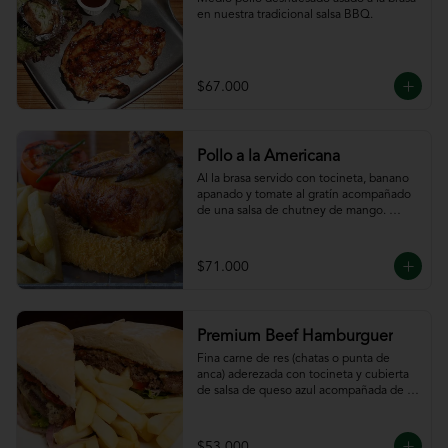
en nuestra tradicional salsa BBQ.
$67.000
Pollo a la Americana
Al la brasa servido con tocineta, banano 
apanado y tomate al gratín acompañado 
de una salsa de chutney de mango. 
Servido con papas a la francesa.
$71.000
Premium Beef Hamburguer
Fina carne de res (chatas o punta de 
anca) aderezada con tocineta y cubierta 
de salsa de queso azul acompañada de 
papas a la francesa.
$53.000