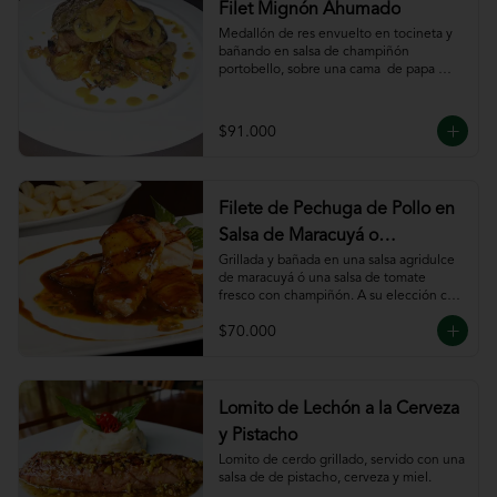
Filet Mignón Ahumado
Medallón de res envuelto en tocineta y 
bañando en salsa de champiñón 
portobello, sobre una cama  de papa 
sautee.
$91.000
Filete de Pechuga de Pollo en
Salsa de Maracuyá o
Pomodoro
Grillada y bañada en una salsa agridulce 
de maracuyá ó una salsa de tomate 
fresco con champiñón. A su elección con 
risotto, verdura al wok, papa francesa, 
$70.000
espiral o puré.
Lomito de Lechón a la Cerveza
y Pistacho
Lomito de cerdo grillado, servido con una 
salsa de de pistacho, cerveza y miel.