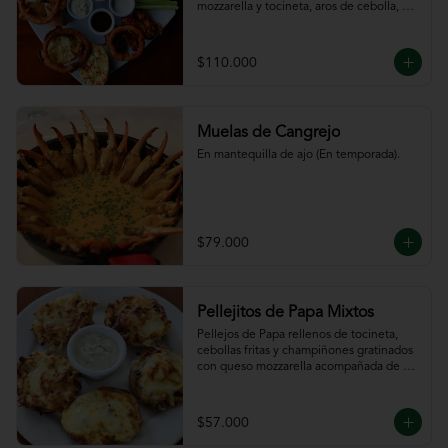
mozzarella y tocineta, aros de cebolla, 
bastones de zanahoria y apio, 
acompañado de nuestras salsas.
$110.000
Muelas de Cangrejo
En mantequilla de ajo (En temporada).
$79.000
Pellejitos de Papa Mixtos
Pellejos de Papa rellenos de tocineta,  
cebollas fritas y champiñones gratinados 
con queso mozzarella acompañada de 
salsa sour cream.
$57.000