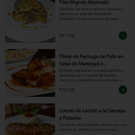
Filet Mignón Ahumado
Medallón de res envuelto en tocineta y 
bañando en salsa de champiñón 
portobello, sobre una cama  de papa 
sautee.
$91.000
Filete de Pechuga de Pollo en
Salsa de Maracuyá o
Pomodoro
Grillada y bañada en una salsa agridulce 
de maracuyá ó una salsa de tomate 
fresco con champiñón. A su elección con 
risotto, verdura al wok, papa francesa, 
$70.000
espiral o puré.
Lomito de Lechón a la Cerveza
y Pistacho
Lomito de cerdo grillado, servido con una 
salsa de de pistacho, cerveza y miel.