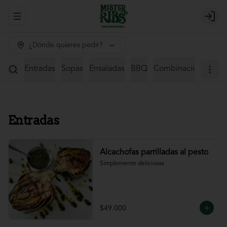
Abrir menu de navegación
Login
¿Dónde quieres pedir?
Entradas
Sopas
Ensaladas
BBQ
Combinaciones
St
Entradas
Alcachofas parrilladas al pesto
Simplemente deliciosas
$49.000