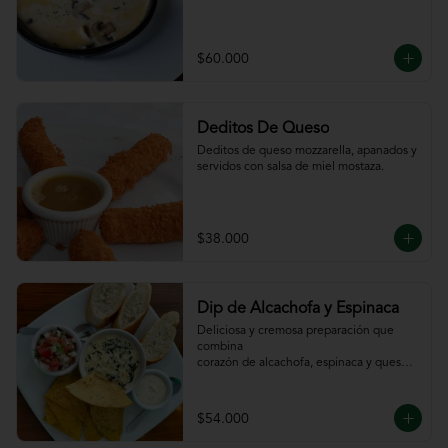
$60.000
Deditos De Queso
Deditos de queso mozzarella, apanados y 
servidos con salsa de miel mostaza.
$38.000
Dip de Alcachofa y Espinaca
Deliciosa y cremosa preparación que 
combina

corazón de alcachofa, espinaca y queso, 
servido

con sour cream y pico de gallo, totopos y 
pan

$54.000
de la casa