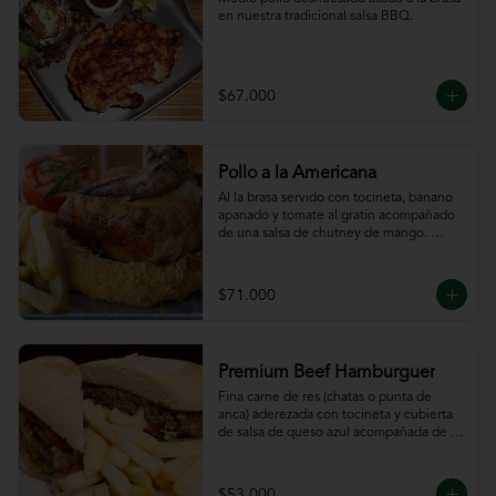
en nuestra tradicional salsa BBQ.
$67.000
Pollo a la Americana
Al la brasa servido con tocineta, banano 
apanado y tomate al gratín acompañado 
de una salsa de chutney de mango. 
Servido con papas a la francesa.
$71.000
Premium Beef Hamburguer
Fina carne de res (chatas o punta de 
anca) aderezada con tocineta y cubierta 
de salsa de queso azul acompañada de 
papas a la francesa.
$53.000