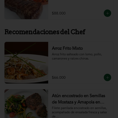
$88.000
Recomendaciones del Chef
Arroz Frito Mixto
Arroz frito salteado con lomo, pollo, 
camarones y raíces chinas.
$66.000
Atún encostrado en Semillas
de Mostaza y Amapola en
salsa de ajillo
Filete parrilada encostrado en semillas,

acompañado de ensalada fresca y salsa 
de
