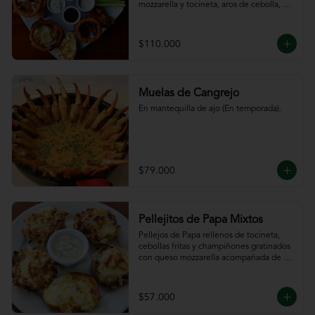
mozzarella y tocineta, aros de cebolla, 
bastones de zanahoria y apio, 
acompañado de nuestras salsas.
$110.000
Muelas de Cangrejo
En mantequilla de ajo (En temporada).
$79.000
Pellejitos de Papa Mixtos
Pellejos de Papa rellenos de tocineta,  
cebollas fritas y champiñones gratinados 
con queso mozzarella acompañada de 
salsa sour cream.
$57.000