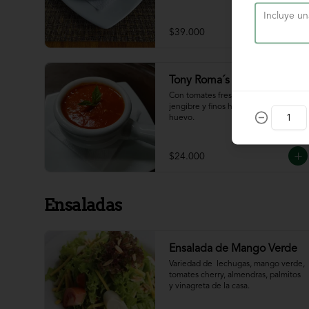
$39.000
Tony Roma´s Tomato Soup
Con tomates frescos, aderezada con 
jengibre y finos hilos de clara de 
huevo.
$24.000
Ensaladas
Ensalada de Mango Verde
Variedad de  lechugas, mango verde, 
tomates cherry, almendras, palmitos 
y vinagreta de la casa.