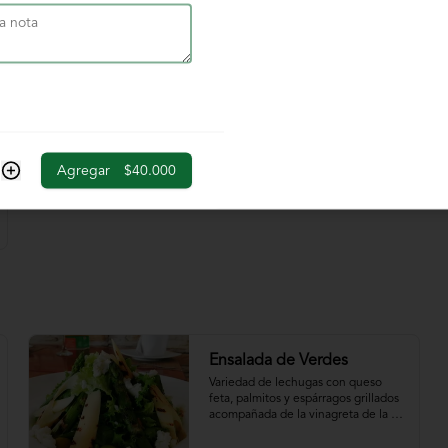
$39.000
Agregar
$40.000
Ensalada de Verdes
Variedad de lechugas con queso 
feta, palmitos y espárragos grillados 
acompañada de la vinagreta de la 
casa.