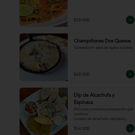
$50.000
Champiñones Dos Quesos
Salteados en salsa de queso fundido.
$60.000
Dip de Alcachofa y
Espinaca
Deliciosa y cremosa preparación que 
combina

corazón de alcachofa, espinaca y 
queso, servido

$54.000
con sour cream y pico de gallo, 
totopos y pan
