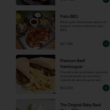
Pollo BBQ
Medio pollo deshuesado asado a la 
brasa en nuestra tradicional salsa 
BBQ.
$67.000
Premium Beef
Hamburguer
Fina carne de res (chatas o punta de 
anca) aderezada con tocineta y 
cubierta de salsa de queso azul 
acompañada de papas a la francesa.
$53.000
The Original Baby Back