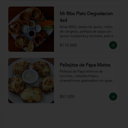
Mr Ribs Plato Degustacion
4x4
Alitas BBQ, dedos de queso, rollos 
de cangrejo, pellejos de papa con 
queso mozzarella y tocineta, aros de 
cebolla, bastones de zanahoria y 
$110.000
apio, acompañado de nuestras 
salsas.
Pellejitos de Papa Mixtos
Pellejos de Papa rellenos de 
tocineta,  cebollas fritas y 
champiñones gratinados con queso 
mozzarella acompañada de salsa sour 
cream.
$57.000