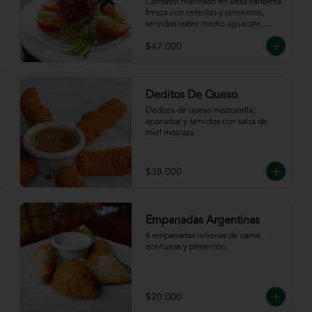
Caribeña
Camarón marinado en salsa caribeña 
fresca con cebollas y pimientos,  
servidos sobre medio aguacate, 
acompañados de chips de plátano.
$47.000
Deditos De Queso
Deditos de queso mozzarella, 
apanados y servidos con salsa de 
miel mostaza.
$38.000
Empanadas Argentinas
4 empanadas rellenas de carne, 
aceitunas y pimentón.
$20.000