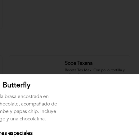
Sopa Texana
Receta Tex Mex. Con pollo, tortilla y 
chile chipotle
Butterfly
la brasa encostrada en
$31.000
chocolate, acompañado de
mbe y papas chip. Incluye
ugo y una chocolatina.
Sopa de Pescado
Nuestra original sopa de pescado 
con vegetales y crema de leche.
nes especiales