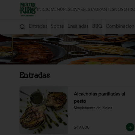
INICIO
MENÚ
RESERVAS
RESTAURANTES
NOSOTRO
Entradas
Sopas
Ensaladas
BBQ
Combinacion
Entradas
Alcachofas parrilladas al
pesto
Simplemente deliciosas
$49.000