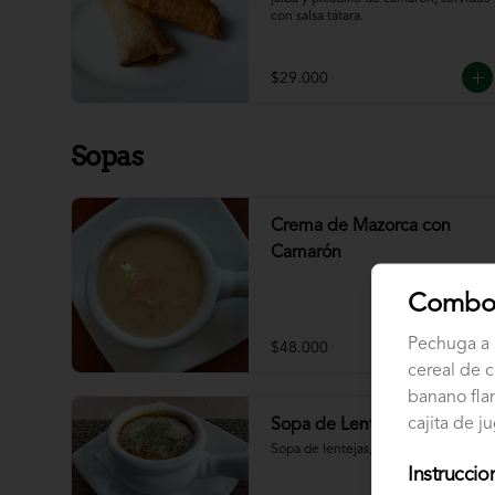
con salsa tátara.
$29.000
Sopas
Crema de Mazorca con
Camarón
Combo 
Pechuga a 
$48.000
cereal de 
banano fla
cajita de j
Sopa de Lenteja
Sopa de lentejas, chorizo, tocineta.
Instruccio