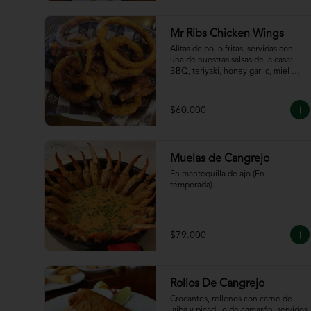
de la casa
Mr Ribs Chicken Wings
Alitas de pollo fritas, servidas con 
una de nuestras salsas de la casa: 
BBQ, teriyaki, honey garlic, miel 
mostaza o picante.
$60.000
Muelas de Cangrejo
En mantequilla de ajo (En 
temporada).
$79.000
Rollos De Cangrejo
Crocantes, rellenos con carne de 
jaiba y picadillo de camarón, servidos 