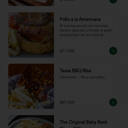
Pollo a la Americana
Al la brasa servido con tocineta, 
banano apanado y tomate al gratín 
acompañado de una salsa de 
chutney de mango. Servido con 
papas a la francesa.
$71.000
Texas BBQ Ribs
Diferentes … Muy carnuditas.
$89.000
The Original Baby Back