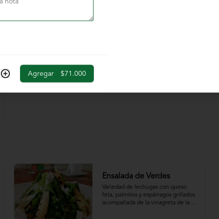
$39.000
Agregar
$71.000
Ensalada de Verdes
Variedad de lechugas con queso 
feta, palmitos y espárragos grillados 
acompañada de la vinagreta de la 
casa.