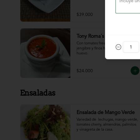
$39.000
Tony Roma´s Tomato Soup
Con tomates frescos, aderezada con 
jengibre y finos hilos de clara de 
huevo.
$24.000
Ensaladas
Ensalada de Mango Verde
Variedad de  lechugas, mango verde, 
tomates cherry, almendras, palmitos 
y vinagreta de la casa.