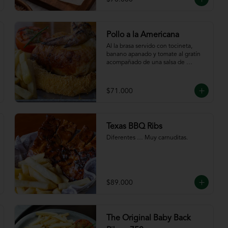
Pollo a la Americana
Al la brasa servido con tocineta, 
banano apanado y tomate al gratín 
acompañado de una salsa de 
chutney de mango. Servido con 
papas a la francesa.
$71.000
Texas BBQ Ribs
Diferentes … Muy carnuditas.
$89.000
The Original Baby Back