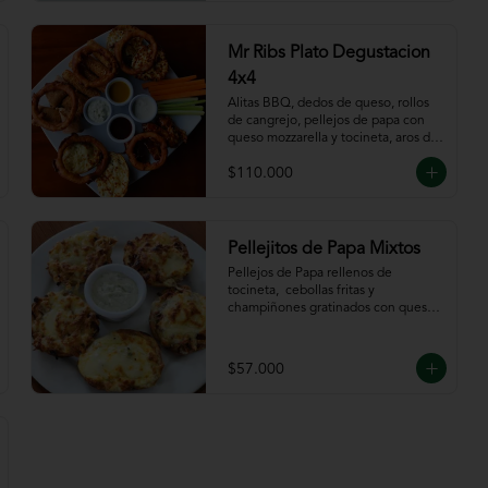
Mr Ribs Plato Degustacion
4x4
Alitas BBQ, dedos de queso, rollos 
de cangrejo, pellejos de papa con 
queso mozzarella y tocineta, aros de 
cebolla, bastones de zanahoria y 
$110.000
apio, acompañado de nuestras 
salsas.
Pellejitos de Papa Mixtos
Pellejos de Papa rellenos de 
tocineta,  cebollas fritas y 
champiñones gratinados con queso 
mozzarella acompañada de salsa sour 
cream.
$57.000