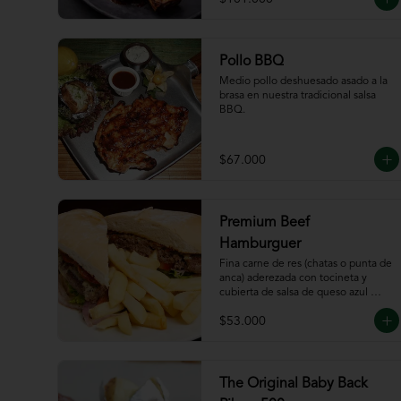
Pollo BBQ
Medio pollo deshuesado asado a la 
brasa en nuestra tradicional salsa 
BBQ.
$67.000
Premium Beef
Hamburguer
Fina carne de res (chatas o punta de 
anca) aderezada con tocineta y 
cubierta de salsa de queso azul 
acompañada de papas a la francesa.
$53.000
The Original Baby Back