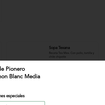
Sopa Texana
Receta Tex Mex. Con pollo, tortilla y 
chile chipotle
e Pionero
$31.000
non Blanc Media
Sopa de Pescado
nes especiales
Nuestra original sopa de pescado 
con vegetales y crema de leche.