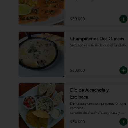
$50.000
Champiñones Dos Quesos
Salteados en salsa de queso fundido.
$60.000
Dip de Alcachofa y
Espinaca
Deliciosa y cremosa preparación que 
combina

corazón de alcachofa, espinaca y 
queso, servido

$54.000
con sour cream y pico de gallo, 
totopos y pan
