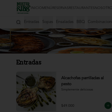
INICIO
MENÚ
RESERVAS
RESTAURANTES
NOSOTRO
Entradas
Sopas
Ensaladas
BBQ
Combinacion
Entradas
Alcachofas parrilladas al
pesto
Simplemente deliciosas
$49.000