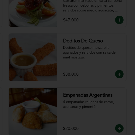
Caribeña
Camarón marinado en salsa caribeña 
fresca con cebollas y pimientos,  
servidos sobre medio aguacate, 
acompañados de chips de plátano.
$47.000
Deditos De Queso
Deditos de queso mozzarella, 
apanados y servidos con salsa de 
miel mostaza.
$38.000
Empanadas Argentinas
4 empanadas rellenas de carne, 
aceitunas y pimentón.
$20.000