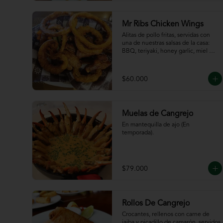
de la casa
Mr Ribs Chicken Wings
Alitas de pollo fritas, servidas con 
una de nuestras salsas de la casa: 
BBQ, teriyaki, honey garlic, miel 
mostaza o picante.
$60.000
Muelas de Cangrejo
En mantequilla de ajo (En 
temporada).
$79.000
Rollos De Cangrejo
Crocantes, rellenos con carne de 
jaiba y picadillo de camarón, servidos 