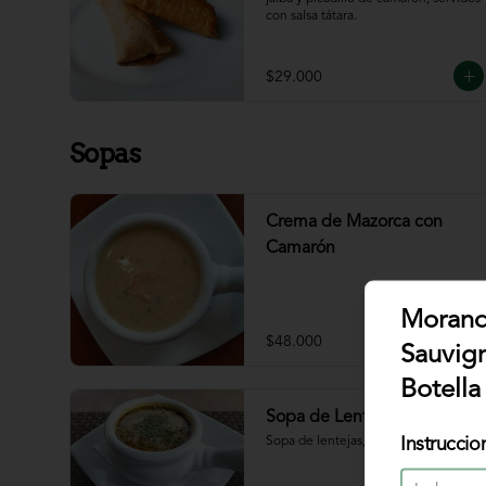
con salsa tátara.
$29.000
Sopas
Crema de Mazorca con
Camarón
Morand
$48.000
Sauvig
Botella
Sopa de Lenteja
Instruccio
Sopa de lentejas, chorizo, tocineta.