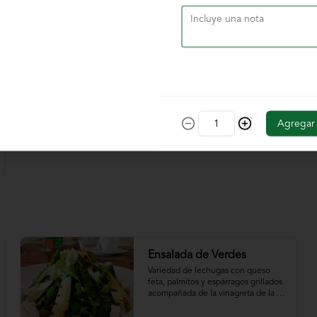
$39.000
Agregar
Ensalada de Verdes
Variedad de lechugas con queso 
feta, palmitos y espárragos grillados 
acompañada de la vinagreta de la 
casa.