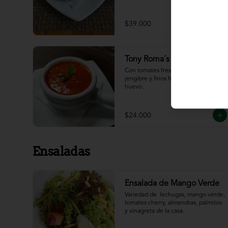
$39.000
Tony Roma´s Tomato Soup
Con tomates frescos, aderezada con 
jengibre y finos hilos de clara de 
huevo.
$24.000
Ensaladas
Ensalada de Mango Verde
Variedad de  lechugas, mango verde, 
tomates cherry, almendras, palmitos 
y vinagreta de la casa.