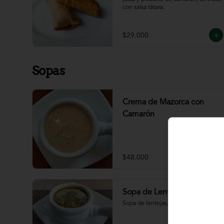
con salsa tátara.
$29.000
Sopas
Crema de Mazorca con
Camarón
$48.000
Sopa de Lenteja
Sopa de lentejas, chorizo, tocineta.