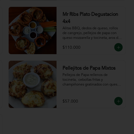
Mr Ribs Plato Degustacion
4x4
Alitas BBQ, dedos de queso, rollos 
de cangrejo, pellejos de papa con 
queso mozzarella y tocineta, aros de 
cebolla, bastones de zanahoria y 
$110.000
apio, acompañado de nuestras 
salsas.
Pellejitos de Papa Mixtos
Pellejos de Papa rellenos de 
tocineta,  cebollas fritas y 
champiñones gratinados con queso 
mozzarella acompañada de salsa sour 
cream.
$57.000