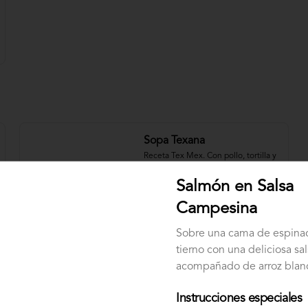
Sopa Texana
Receta Tex Mex. Con pollo, tortilla y 
chile chipotle
Salmón en Salsa
Campesina
$31.000
Sobre una cama de espinac
tierno con una deliciosa sals
Sopa de Pescado
acompañado de arroz blan
Nuestra original sopa de pescado 
con vegetales y crema de leche.
Instrucciones especiales