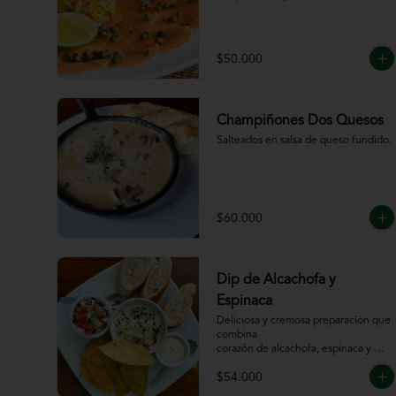
$50.000
Champiñones Dos Quesos
Salteados en salsa de queso fundido.
$60.000
Dip de Alcachofa y
Espinaca
Deliciosa y cremosa preparación que 
combina

corazón de alcachofa, espinaca y 
queso, servido

$54.000
con sour cream y pico de gallo, 
totopos y pan
