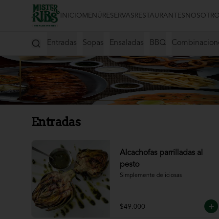
INICIO
MENÚ
RESERVAS
RESTAURANTES
NOSOTRO
Entradas
Sopas
Ensaladas
BBQ
Combinacion
Entradas
Alcachofas parrilladas al
pesto
Simplemente deliciosas
$49.000