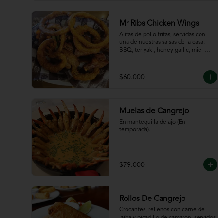
de la casa
Mr Ribs Chicken Wings
Alitas de pollo fritas, servidas con 
una de nuestras salsas de la casa: 
BBQ, teriyaki, honey garlic, miel 
mostaza o picante.
$60.000
Muelas de Cangrejo
En mantequilla de ajo (En 
temporada).
$79.000
Rollos De Cangrejo
Crocantes, rellenos con carne de 
jaiba y picadillo de camarón, servidos 