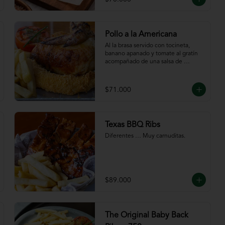
Pollo a la Americana
Al la brasa servido con tocineta, 
banano apanado y tomate al gratín 
acompañado de una salsa de 
chutney de mango. Servido con 
papas a la francesa.
$71.000
Texas BBQ Ribs
Diferentes … Muy carnuditas.
$89.000
The Original Baby Back