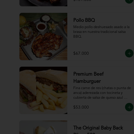
Pollo BBQ
Medio pollo deshuesado asado a la 
brasa en nuestra tradicional salsa 
BBQ.
$67.000
Premium Beef
Hamburguer
Fina carne de res (chatas o punta de 
anca) aderezada con tocineta y 
cubierta de salsa de queso azul 
acompañada de papas a la francesa.
$53.000
The Original Baby Back