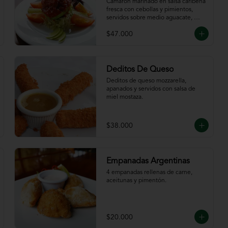
Caribeña
Camarón marinado en salsa caribeña 
fresca con cebollas y pimientos,  
servidos sobre medio aguacate, 
acompañados de chips de plátano.
$47.000
Deditos De Queso
Deditos de queso mozzarella, 
apanados y servidos con salsa de 
miel mostaza.
$38.000
Empanadas Argentinas
4 empanadas rellenas de carne, 
aceitunas y pimentón.
$20.000