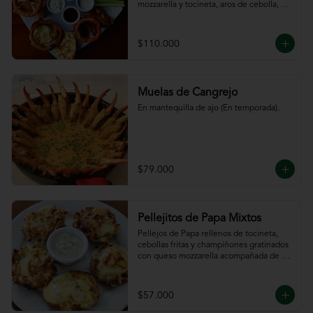
mozzarella y tocineta, aros de cebolla, 
bastones de zanahoria y apio, 
acompañado de nuestras salsas.
$110.000
Muelas de Cangrejo
En mantequilla de ajo (En temporada).
$79.000
Pellejitos de Papa Mixtos
Pellejos de Papa rellenos de tocineta,  
cebollas fritas y champiñones gratinados 
con queso mozzarella acompañada de 
salsa sour cream.
$57.000