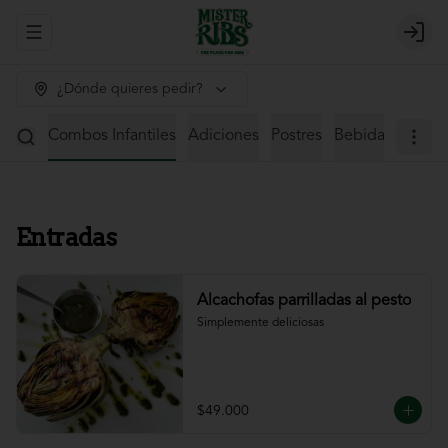
Abrir menu de navegación
Login
¿Dónde quieres pedir?
iscos
Combos Infantiles
Adiciones
Postres
Bebidas
Cocte
Entradas
Alcachofas parrilladas al pesto
Simplemente deliciosas
$49.000