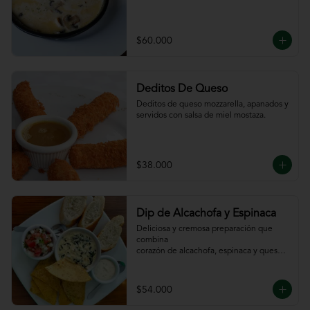
$60.000
Deditos De Queso
Deditos de queso mozzarella, apanados y 
servidos con salsa de miel mostaza.
$38.000
Dip de Alcachofa y Espinaca
Deliciosa y cremosa preparación que 
combina

corazón de alcachofa, espinaca y queso, 
servido

con sour cream y pico de gallo, totopos y 
pan

$54.000
de la casa