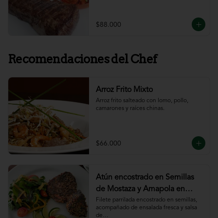
$88.000
Recomendaciones del Chef
Arroz Frito Mixto
Arroz frito salteado con lomo, pollo, 
camarones y raíces chinas.
$66.000
Atún encostrado en Semillas
de Mostaza y Amapola en
salsa de ajillo
Filete parrilada encostrado en semillas,

acompañado de ensalada fresca y salsa 
de
