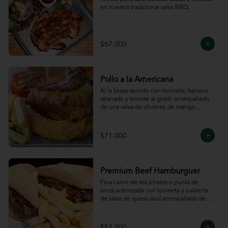
en nuestra tradicional salsa BBQ.
$67.000
Pollo a la Americana
Al la brasa servido con tocineta, banano 
apanado y tomate al gratín acompañado 
de una salsa de chutney de mango. 
Servido con papas a la francesa.
$71.000
Premium Beef Hamburguer
Fina carne de res (chatas o punta de 
anca) aderezada con tocineta y cubierta 
de salsa de queso azul acompañada de 
papas a la francesa.
$53.000