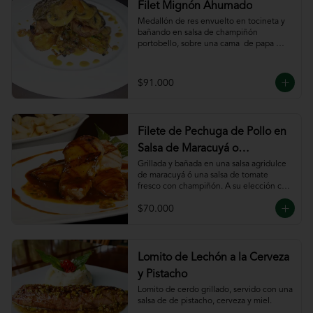
Filet Mignón Ahumado
Medallón de res envuelto en tocineta y 
bañando en salsa de champiñón 
portobello, sobre una cama  de papa 
sautee.
$91.000
Filete de Pechuga de Pollo en
Salsa de Maracuyá o
Pomodoro
Grillada y bañada en una salsa agridulce 
de maracuyá ó una salsa de tomate 
fresco con champiñón. A su elección con 
risotto, verdura al wok, papa francesa, 
$70.000
espiral o puré.
Lomito de Lechón a la Cerveza
y Pistacho
Lomito de cerdo grillado, servido con una 
salsa de de pistacho, cerveza y miel.