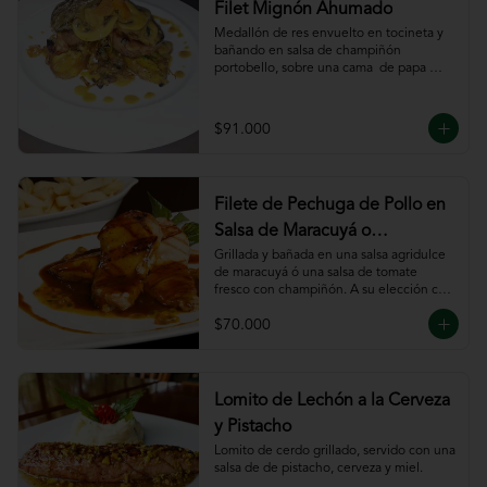
Filet Mignón Ahumado
Medallón de res envuelto en tocineta y 
bañando en salsa de champiñón 
portobello, sobre una cama  de papa 
sautee.
$91.000
Filete de Pechuga de Pollo en
Salsa de Maracuyá o
Pomodoro
Grillada y bañada en una salsa agridulce 
de maracuyá ó una salsa de tomate 
fresco con champiñón. A su elección con 
risotto, verdura al wok, papa francesa, 
$70.000
espiral o puré.
Lomito de Lechón a la Cerveza
y Pistacho
Lomito de cerdo grillado, servido con una 
salsa de de pistacho, cerveza y miel.