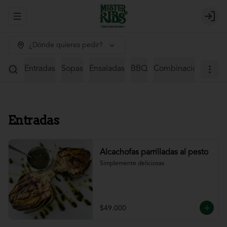
Abrir menu de navegación
Login
¿Dónde quieres pedir?
Entradas
Sopas
Ensaladas
BBQ
Combinaciones
St
Entradas
Alcachofas parrilladas al pesto
Simplemente deliciosas
$49.000