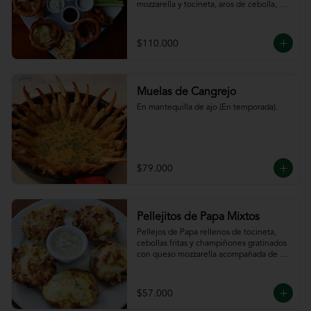
mozzarella y tocineta, aros de cebolla, 
bastones de zanahoria y apio, 
acompañado de nuestras salsas.
$110.000
Muelas de Cangrejo
En mantequilla de ajo (En temporada).
$79.000
Pellejitos de Papa Mixtos
Pellejos de Papa rellenos de tocineta,  
cebollas fritas y champiñones gratinados 
con queso mozzarella acompañada de 
salsa sour cream.
$57.000