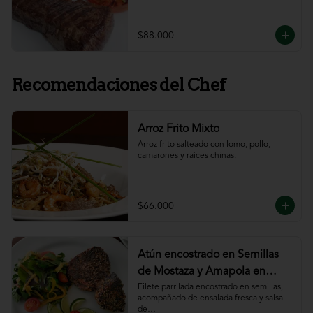
$88.000
Recomendaciones del Chef
Arroz Frito Mixto
Arroz frito salteado con lomo, pollo, 
camarones y raíces chinas.
$66.000
Atún encostrado en Semillas
de Mostaza y Amapola en
salsa de ajillo
Filete parrilada encostrado en semillas,

acompañado de ensalada fresca y salsa 
de
