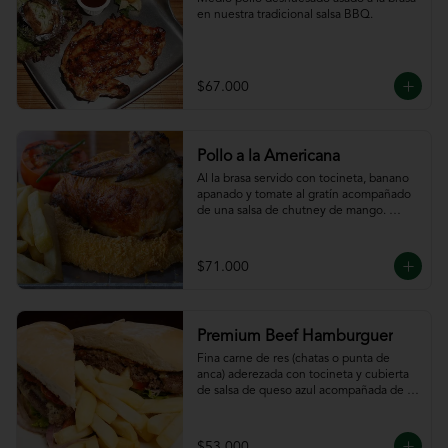
en nuestra tradicional salsa BBQ.
$67.000
Pollo a la Americana
Al la brasa servido con tocineta, banano 
apanado y tomate al gratín acompañado 
de una salsa de chutney de mango. 
Servido con papas a la francesa.
$71.000
Premium Beef Hamburguer
Fina carne de res (chatas o punta de 
anca) aderezada con tocineta y cubierta 
de salsa de queso azul acompañada de 
papas a la francesa.
$53.000