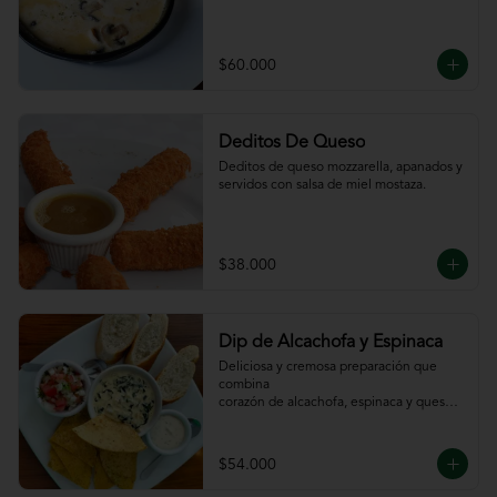
$60.000
Deditos De Queso
Deditos de queso mozzarella, apanados y 
servidos con salsa de miel mostaza.
$38.000
Dip de Alcachofa y Espinaca
Deliciosa y cremosa preparación que 
combina

corazón de alcachofa, espinaca y queso, 
servido

con sour cream y pico de gallo, totopos y 
pan

$54.000
de la casa