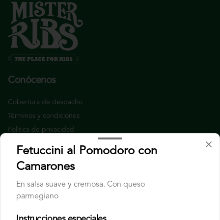
Conócenos
Cobertura de despacho
Términos y condiciones
Política de privacidad
Fetuccini al Pomodoro con
Redes sociales
Camarones
Instagram
En salsa suave y cremosa. Con queso
Facebook
parmegiano
X
Instrucciones especiales