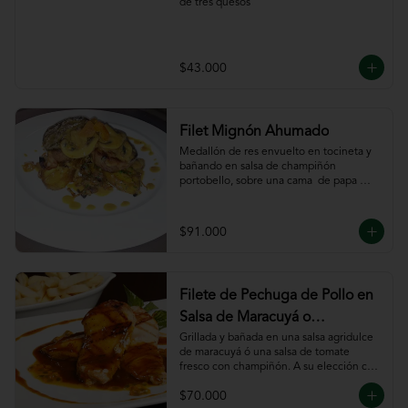
de tres quesos
$43.000
Filet Mignón Ahumado
Medallón de res envuelto en tocineta y 
bañando en salsa de champiñón 
portobello, sobre una cama  de papa 
sautee.
$91.000
Filete de Pechuga de Pollo en
Salsa de Maracuyá o
Pomodoro
Grillada y bañada en una salsa agridulce 
de maracuyá ó una salsa de tomate 
fresco con champiñón. A su elección con 
risotto, verdura al wok, papa francesa, 
$70.000
espiral o puré.