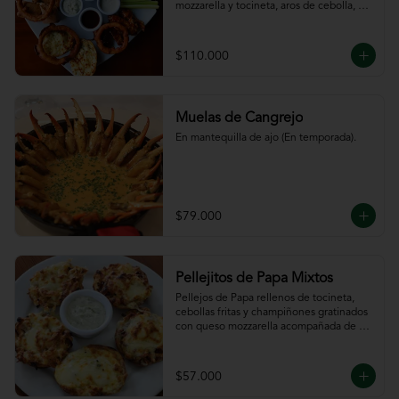
mozzarella y tocineta, aros de cebolla, 
bastones de zanahoria y apio, 
acompañado de nuestras salsas.
$110.000
Muelas de Cangrejo
En mantequilla de ajo (En temporada).
$79.000
Pellejitos de Papa Mixtos
Pellejos de Papa rellenos de tocineta,  
cebollas fritas y champiñones gratinados 
con queso mozzarella acompañada de 
salsa sour cream.
$57.000