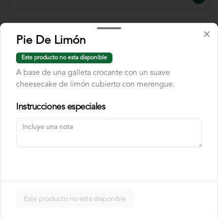
Combo Butterfly
Pie De Limón
Pechuga a la brasa encostrada en cereal 
de chocolate, acompañado de banano 
Este producto no esta disponible
flambe y papas chip. Incluye cajita de 
jugo y una chocolatina.
A base de una galleta crocante con un suave
cheesecake de limón cubierto con merengue.
$40.000
Instrucciones especiales
Combo Fettuccine
Pasta fettuccine con salsa bolognesa y 
queso parmesano. Incluye cajita de jugo 
y una chocolatina.
$37.000
Este producto no esta disponible
Combo Mini Hamburguesa
Dos mini hamburguesas con queso 