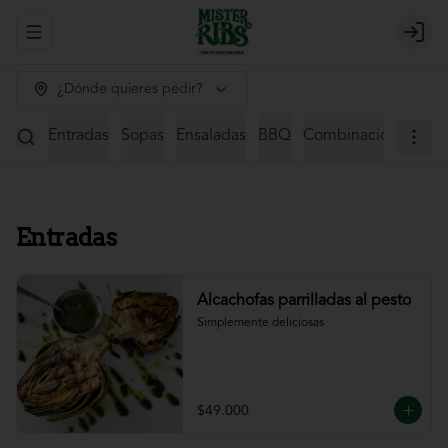
Abrir menu de navegación
Login
¿Dónde quieres pedir?
Entradas
Sopas
Ensaladas
BBQ
Combinaciones
St
Entradas
Alcachofas parrilladas al pesto
Simplemente deliciosas
$49.000