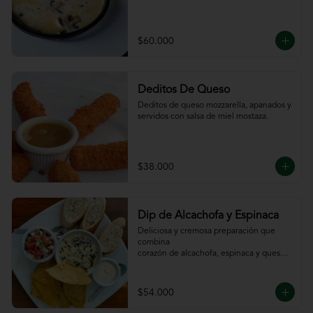
$60.000
Deditos De Queso
Deditos de queso mozzarella, apanados y 
servidos con salsa de miel mostaza.
$38.000
Dip de Alcachofa y Espinaca
Deliciosa y cremosa preparación que 
combina

corazón de alcachofa, espinaca y queso, 
servido

con sour cream y pico de gallo, totopos y 
pan

$54.000
de la casa