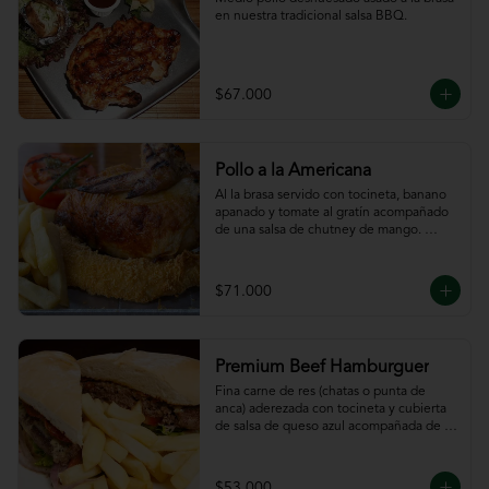
en nuestra tradicional salsa BBQ.
$67.000
Pollo a la Americana
Al la brasa servido con tocineta, banano 
apanado y tomate al gratín acompañado 
de una salsa de chutney de mango. 
Servido con papas a la francesa.
$71.000
Premium Beef Hamburguer
Fina carne de res (chatas o punta de 
anca) aderezada con tocineta y cubierta 
de salsa de queso azul acompañada de 
papas a la francesa.
$53.000