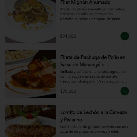
Filet Mignón Ahumado
Medallón de res envuelto en tocineta y 
bañando en salsa de champiñón 
portobello, sobre una cama  de papa 
sautee.
$91.000
Filete de Pechuga de Pollo en
Salsa de Maracuyá o
Pomodoro
Grillada y bañada en una salsa agridulce 
de maracuyá ó una salsa de tomate 
fresco con champiñón. A su elección con 
risotto, verdura al wok, papa francesa, 
$70.000
espiral o puré.
Lomito de Lechón a la Cerveza
y Pistacho
Lomito de cerdo grillado, servido con una 
salsa de de pistacho, cerveza y miel.