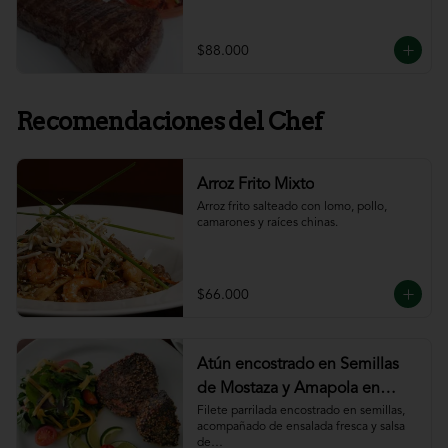
$88.000
Recomendaciones del Chef
Arroz Frito Mixto
Arroz frito salteado con lomo, pollo, 
camarones y raíces chinas.
$66.000
Atún encostrado en Semillas
de Mostaza y Amapola en
salsa de ajillo
Filete parrilada encostrado en semillas,

acompañado de ensalada fresca y salsa 
de
