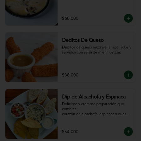
$60.000
Deditos De Queso
Deditos de queso mozzarella, apanados y 
servidos con salsa de miel mostaza.
$38.000
Dip de Alcachofa y Espinaca
Deliciosa y cremosa preparación que 
combina

corazón de alcachofa, espinaca y queso, 
servido

con sour cream y pico de gallo, totopos y 
pan

$54.000
de la casa