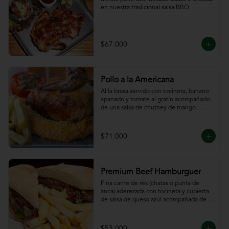
en nuestra tradicional salsa BBQ.
$67.000
Pollo a la Americana
Al la brasa servido con tocineta, banano 
apanado y tomate al gratín acompañado 
de una salsa de chutney de mango. 
Servido con papas a la francesa.
$71.000
Premium Beef Hamburguer
Fina carne de res (chatas o punta de 
anca) aderezada con tocineta y cubierta 
de salsa de queso azul acompañada de 
papas a la francesa.
$53.000