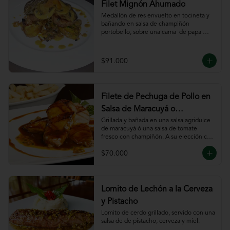
Filet Mignón Ahumado
Medallón de res envuelto en tocineta y 
bañando en salsa de champiñón 
portobello, sobre una cama  de papa 
sautee.
$91.000
Filete de Pechuga de Pollo en
Salsa de Maracuyá o
Pomodoro
Grillada y bañada en una salsa agridulce 
de maracuyá ó una salsa de tomate 
fresco con champiñón. A su elección con 
risotto, verdura al wok, papa francesa, 
$70.000
espiral o puré.
Lomito de Lechón a la Cerveza
y Pistacho
Lomito de cerdo grillado, servido con una 
salsa de de pistacho, cerveza y miel.