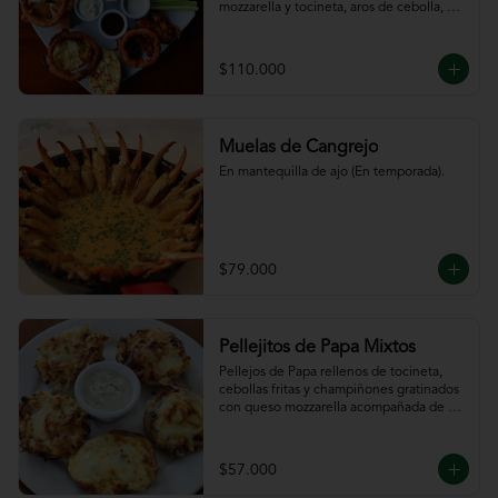
mozzarella y tocineta, aros de cebolla, 
bastones de zanahoria y apio, 
acompañado de nuestras salsas.
$110.000
Muelas de Cangrejo
En mantequilla de ajo (En temporada).
$79.000
Pellejitos de Papa Mixtos
Pellejos de Papa rellenos de tocineta,  
cebollas fritas y champiñones gratinados 
con queso mozzarella acompañada de 
salsa sour cream.
$57.000