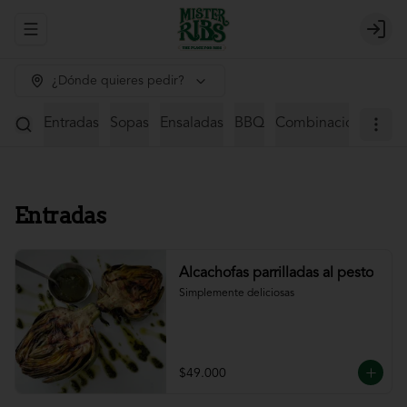
Abrir menu de navegación
Login
¿Dónde quieres pedir?
Entradas
Sopas
Ensaladas
BBQ
Combinaciones
St
Entradas
Alcachofas parrilladas al pesto
Simplemente deliciosas
$49.000