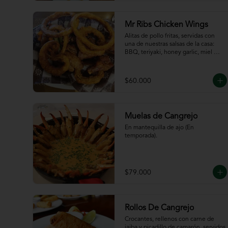
de la casa
Mr Ribs Chicken Wings
Alitas de pollo fritas, servidas con 
una de nuestras salsas de la casa: 
BBQ, teriyaki, honey garlic, miel 
mostaza o picante.
$60.000
Muelas de Cangrejo
En mantequilla de ajo (En 
temporada).
$79.000
Rollos De Cangrejo
Crocantes, rellenos con carne de 
jaiba y picadillo de camarón, servidos 