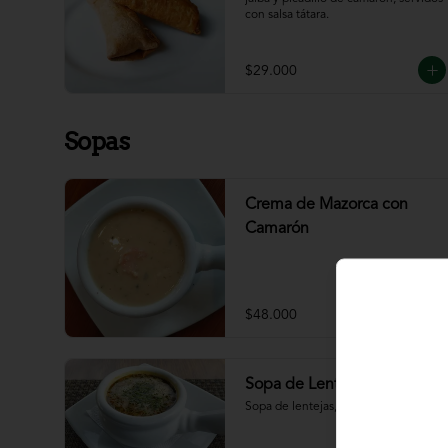
con salsa tátara.
$29.000
Sopas
Crema de Mazorca con
Camarón
$48.000
Sopa de Lenteja
Sopa de lentejas, chorizo, tocineta.