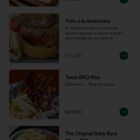
Pollo a la Americana
Al la brasa servido con tocineta, 
banano apanado y tomate al gratín 
acompañado de una salsa de 
chutney de mango. Servido con 
papas a la francesa.
$71.000
Texas BBQ Ribs
Diferentes … Muy carnuditas.
$89.000
The Original Baby Back