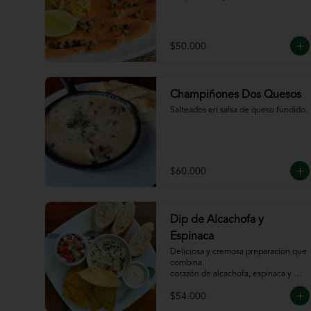
$50.000
Champiñones Dos Quesos
Salteados en salsa de queso fundido.
$60.000
Dip de Alcachofa y
Espinaca
Deliciosa y cremosa preparación que 
combina

corazón de alcachofa, espinaca y 
queso, servido

$54.000
con sour cream y pico de gallo, 
totopos y pan
