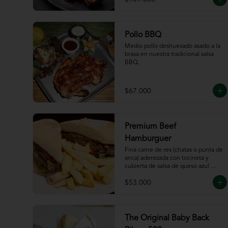
Pollo BBQ
Medio pollo deshuesado asado a la 
brasa en nuestra tradicional salsa 
BBQ.
$67.000
Premium Beef
Hamburguer
Fina carne de res (chatas o punta de 
anca) aderezada con tocineta y 
cubierta de salsa de queso azul 
acompañada de papas a la francesa.
$53.000
The Original Baby Back