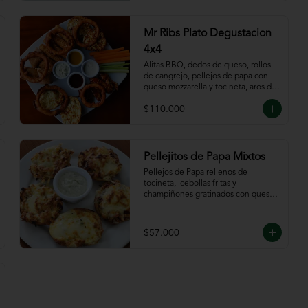
Mr Ribs Plato Degustacion
4x4
Alitas BBQ, dedos de queso, rollos 
de cangrejo, pellejos de papa con 
queso mozzarella y tocineta, aros de 
cebolla, bastones de zanahoria y 
$110.000
apio, acompañado de nuestras 
salsas.
Pellejitos de Papa Mixtos
Pellejos de Papa rellenos de 
tocineta,  cebollas fritas y 
champiñones gratinados con queso 
mozzarella acompañada de salsa sour 
cream.
$57.000