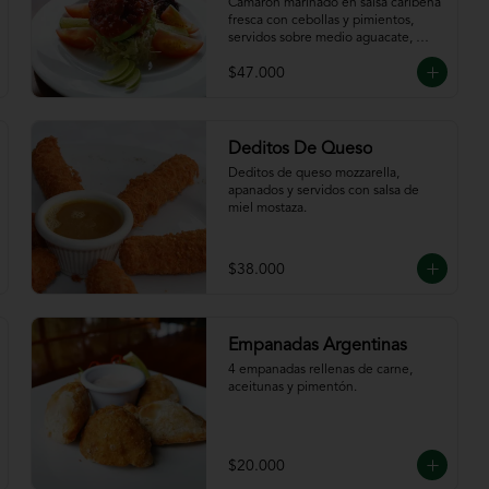
Caribeña
Camarón marinado en salsa caribeña 
fresca con cebollas y pimientos,  
servidos sobre medio aguacate, 
acompañados de chips de plátano.
$47.000
Deditos De Queso
Deditos de queso mozzarella, 
apanados y servidos con salsa de 
miel mostaza.
$38.000
Empanadas Argentinas
4 empanadas rellenas de carne, 
aceitunas y pimentón.
$20.000