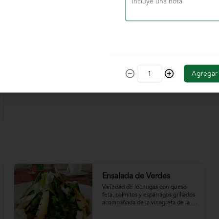
$39.000
Agregar
Ensalada de Verdes
Variedad de lechugas con queso 
feta, palmitos y espárragos grillados 
acompañada de la vinagreta de la 
casa.