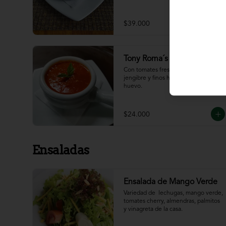
$39.000
Tony Roma´s Tomato Soup
Con tomates frescos, aderezada con 
jengibre y finos hilos de clara de 
huevo.
$24.000
Ensaladas
Ensalada de Mango Verde
Variedad de  lechugas, mango verde, 
tomates cherry, almendras, palmitos 
y vinagreta de la casa.