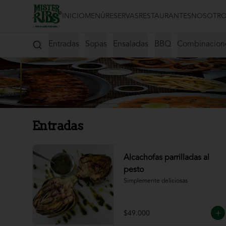
INICIO
MENÚ
RESERVAS
RESTAURANTES
NOSOTRO
Entradas
Sopas
Ensaladas
BBQ
Combinacion
Entradas
Alcachofas parrilladas al
pesto
Simplemente deliciosas
$49.000