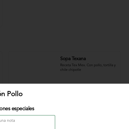
Sopa Texana
Receta Tex Mex. Con pollo, tortilla y 
chile chipotle
$31.000
ón Pollo
iones especiales
Sopa de Pescado
Nuestra original sopa de pescado 
con vegetales y crema de leche.