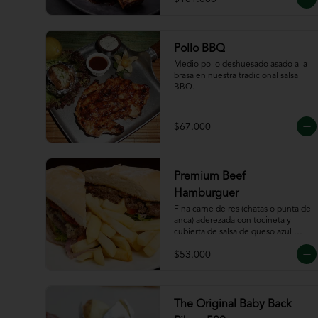
Pollo BBQ
Medio pollo deshuesado asado a la 
brasa en nuestra tradicional salsa 
BBQ.
$67.000
Premium Beef
Hamburguer
Fina carne de res (chatas o punta de 
anca) aderezada con tocineta y 
cubierta de salsa de queso azul 
acompañada de papas a la francesa.
$53.000
The Original Baby Back