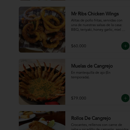
de la casa
Mr Ribs Chicken Wings
Alitas de pollo fritas, servidas con 
una de nuestras salsas de la casa: 
BBQ, teriyaki, honey garlic, miel 
mostaza o picante.
$60.000
Muelas de Cangrejo
En mantequilla de ajo (En 
temporada).
$79.000
Rollos De Cangrejo
Crocantes, rellenos con carne de 
jaiba y picadillo de camarón, servidos 