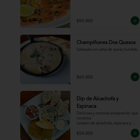
$50.000
Champiñones Dos Quesos
Salteados en salsa de queso fundido.
$60.000
Dip de Alcachofa y
Espinaca
Deliciosa y cremosa preparación que 
combina

corazón de alcachofa, espinaca y 
queso, servido

$54.000
con sour cream y pico de gallo, 
totopos y pan
