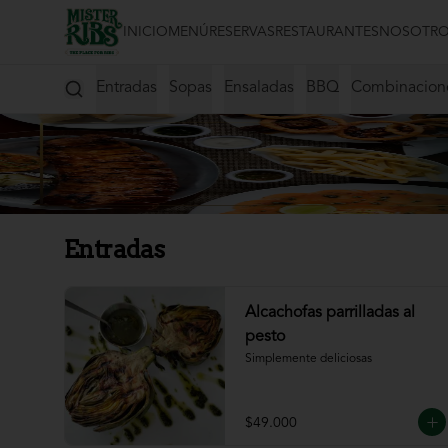
INICIO
MENÚ
RESERVAS
RESTAURANTES
NOSOTRO
Entradas
Sopas
Ensaladas
BBQ
Combinacion
Entradas
Alcachofas parrilladas al
pesto
Simplemente deliciosas
$49.000