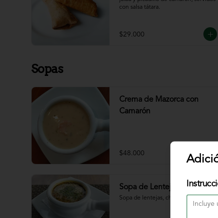
con salsa tátara.
$29.000
Sopas
Crema de Mazorca con
Camarón
$48.000
Adici
Instrucc
Sopa de Lenteja
Sopa de lentejas, chorizo, tocineta.