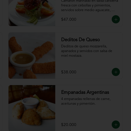
Caribeña
Camarón marinado en salsa caribeña 
fresca con cebollas y pimientos,  
servidos sobre medio aguacate, 
acompañados de chips de plátano.
$47.000
Deditos De Queso
Deditos de queso mozzarella, 
apanados y servidos con salsa de 
miel mostaza.
$38.000
Empanadas Argentinas
4 empanadas rellenas de carne, 
aceitunas y pimentón.
$20.000