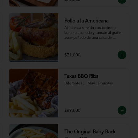
Pollo a la Americana
Al la brasa servido con tocineta, 
banano apanado y tomate al gratín 
acompañado de una salsa de 
chutney de mango. Servido con 
papas a la francesa.
$71.000
Texas BBQ Ribs
Diferentes … Muy carnuditas.
$89.000
The Original Baby Back