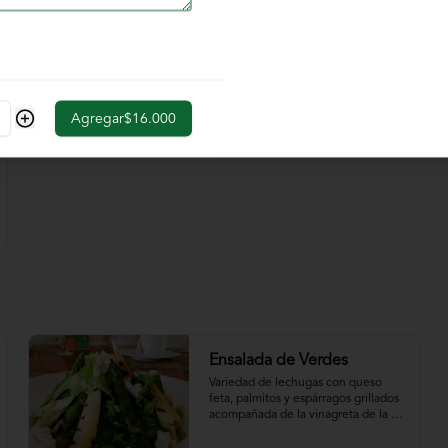
$39.000
Agregar
$16.000
Ensalada de Verdes
Variedad de lechugas con queso 
feta, palmitos y espárragos grillados 
acompañada de la vinagreta de la 
casa.