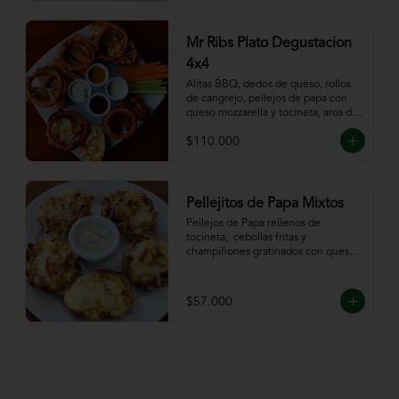
Mr Ribs Plato Degustacion
4x4
Alitas BBQ, dedos de queso, rollos 
de cangrejo, pellejos de papa con 
queso mozzarella y tocineta, aros de 
cebolla, bastones de zanahoria y 
$110.000
apio, acompañado de nuestras 
salsas.
Pellejitos de Papa Mixtos
Pellejos de Papa rellenos de 
tocineta,  cebollas fritas y 
champiñones gratinados con queso 
mozzarella acompañada de salsa sour 
cream.
$57.000