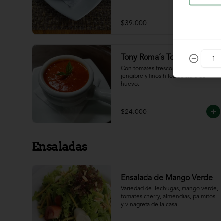
$39.000
Tony Roma´s Tomato Soup
Con tomates frescos, aderezada con 
jengibre y finos hilos de clara de 
huevo.
$24.000
Ensaladas
Ensalada de Mango Verde
Variedad de  lechugas, mango verde, 
tomates cherry, almendras, palmitos 
y vinagreta de la casa.