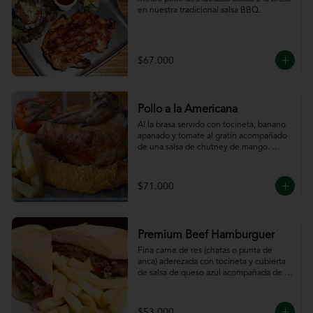
en nuestra tradicional salsa BBQ.
$67.000
Pollo a la Americana
Al la brasa servido con tocineta, banano 
apanado y tomate al gratín acompañado 
de una salsa de chutney de mango. 
Servido con papas a la francesa.
$71.000
Premium Beef Hamburguer
Fina carne de res (chatas o punta de 
anca) aderezada con tocineta y cubierta 
de salsa de queso azul acompañada de 
papas a la francesa.
$53.000