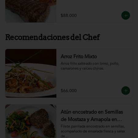
$88.000
Recomendaciones del Chef
Arroz Frito Mixto
Arroz frito salteado con lomo, pollo, 
camarones y raíces chinas.
$66.000
Atún encostrado en Semillas
de Mostaza y Amapola en
salsa de ajillo
Filete parrilada encostrado en semillas,

acompañado de ensalada fresca y salsa 
de
