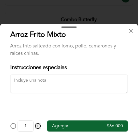
Combo Butterfly
Pechuga a la brasa encostrada en cereal 
de chocolate, acompañado de banano 
Arroz Frito Mixto
flambe y papas chip. Incluye cajita de 
jugo y una chocolatina.
Arroz frito salteado con lomo, pollo, camarones y
raíces chinas.
$40.000
Instrucciones especiales
Combo Fettuccine
Pasta fettuccine con salsa bolognesa y 
queso parmesano. Incluye cajita de jugo 
y una chocolatina.
$37.000
Agregar
$66.000
Combo Mini Hamburguesa
Dos mini hamburguesas con queso 