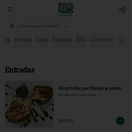
Abrir menu de navegación
Login
¿Dónde quieres pedir?
Entradas
Sopas
Ensaladas
BBQ
Combinaciones
St
Entradas
Alcachofas parrilladas al pesto
Simplemente deliciosas
$49.000