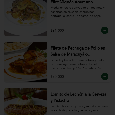
Filet Mignón Ahumado
Medallón de res envuelto en tocineta y 
bañando en salsa de champiñón 
portobello, sobre una cama  de papa 
sautee.
$91.000
Filete de Pechuga de Pollo en
Salsa de Maracuyá o
Pomodoro
Grillada y bañada en una salsa agridulce 
de maracuyá ó una salsa de tomate 
fresco con champiñón. A su elección con 
risotto, verdura al wok, papa francesa, 
$70.000
espiral o puré.
Lomito de Lechón a la Cerveza
y Pistacho
Lomito de cerdo grillado, servido con una 
salsa de de pistacho, cerveza y miel.