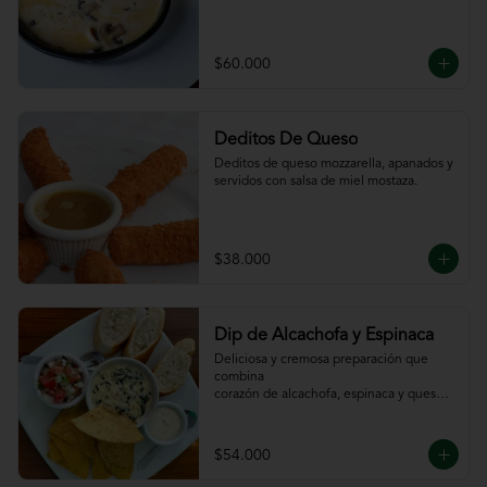
$60.000
Deditos De Queso
Deditos de queso mozzarella, apanados y 
servidos con salsa de miel mostaza.
$38.000
Dip de Alcachofa y Espinaca
Deliciosa y cremosa preparación que 
combina

corazón de alcachofa, espinaca y queso, 
servido

con sour cream y pico de gallo, totopos y 
pan

$54.000
de la casa