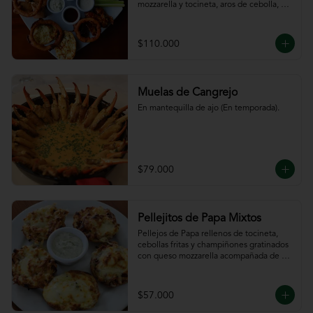
mozzarella y tocineta, aros de cebolla, 
bastones de zanahoria y apio, 
acompañado de nuestras salsas.
$110.000
Muelas de Cangrejo
En mantequilla de ajo (En temporada).
$79.000
Pellejitos de Papa Mixtos
Pellejos de Papa rellenos de tocineta,  
cebollas fritas y champiñones gratinados 
con queso mozzarella acompañada de 
salsa sour cream.
$57.000