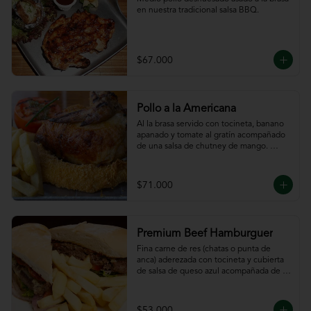
en nuestra tradicional salsa BBQ.
$67.000
Pollo a la Americana
Al la brasa servido con tocineta, banano 
apanado y tomate al gratín acompañado 
de una salsa de chutney de mango. 
Servido con papas a la francesa.
$71.000
Premium Beef Hamburguer
Fina carne de res (chatas o punta de 
anca) aderezada con tocineta y cubierta 
de salsa de queso azul acompañada de 
papas a la francesa.
$53.000