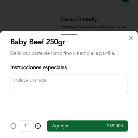
Combo Butterfly
Pechuga a la brasa encostrada en cereal 
de chocolate, acompañado de banano 
flambe y papas chip. Incluye cajita de 
Baby Beef 250gr
jugo y una chocolatina.
Delicioso corte de lomo fino y tierno a la parrilla.
$40.000
Instrucciones especiales
Combo Fettuccine
Pasta fettuccine con salsa bolognesa y 
queso parmesano. Incluye cajita de jugo 
y una chocolatina.
$37.000
Agregar
$88.000
Combo Mini Hamburguesa
Dos mini hamburguesas con queso 