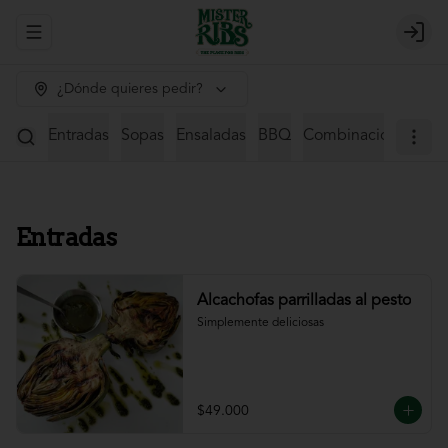
Abrir menu de navegación
Login
¿Dónde quieres pedir?
Entradas
Sopas
Ensaladas
BBQ
Combinaciones
St
Entradas
Alcachofas parrilladas al pesto
Simplemente deliciosas
$49.000