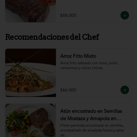
$88.000
Recomendaciones del Chef
Arroz Frito Mixto
Arroz frito salteado con lomo, pollo, 
camarones y raíces chinas.
$66.000
Atún encostrado en Semillas
de Mostaza y Amapola en
salsa de ajillo
Filete parrilada encostrado en semillas,

acompañado de ensalada fresca y salsa 
de
