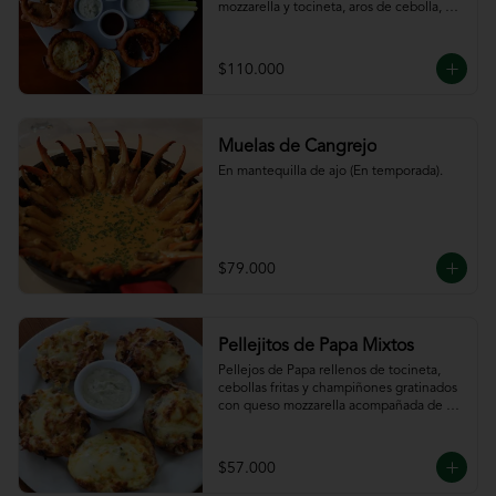
mozzarella y tocineta, aros de cebolla, 
bastones de zanahoria y apio, 
acompañado de nuestras salsas.
$110.000
Muelas de Cangrejo
En mantequilla de ajo (En temporada).
$79.000
Pellejitos de Papa Mixtos
Pellejos de Papa rellenos de tocineta,  
cebollas fritas y champiñones gratinados 
con queso mozzarella acompañada de 
salsa sour cream.
$57.000