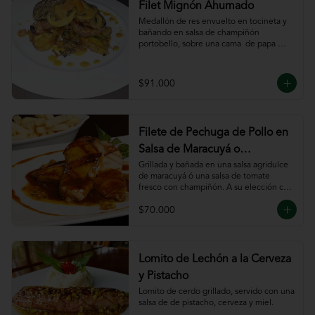
Filet Mignón Ahumado
Medallón de res envuelto en tocineta y 
bañando en salsa de champiñón 
portobello, sobre una cama  de papa 
sautee.
$91.000
Filete de Pechuga de Pollo en
Salsa de Maracuyá o
Pomodoro
Grillada y bañada en una salsa agridulce 
de maracuyá ó una salsa de tomate 
fresco con champiñón. A su elección con 
risotto, verdura al wok, papa francesa, 
$70.000
espiral o puré.
Lomito de Lechón a la Cerveza
y Pistacho
Lomito de cerdo grillado, servido con una 
salsa de de pistacho, cerveza y miel.