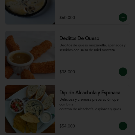
$60.000
Deditos De Queso
Deditos de queso mozzarella, apanados y 
servidos con salsa de miel mostaza.
$38.000
Dip de Alcachofa y Espinaca
Deliciosa y cremosa preparación que 
combina

corazón de alcachofa, espinaca y queso, 
servido

con sour cream y pico de gallo, totopos y 
pan

$54.000
de la casa