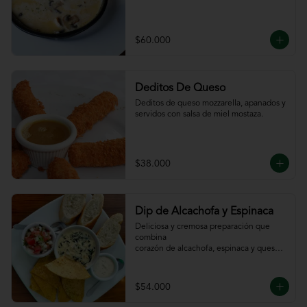
$60.000
Deditos De Queso
Deditos de queso mozzarella, apanados y 
servidos con salsa de miel mostaza.
$38.000
Dip de Alcachofa y Espinaca
Deliciosa y cremosa preparación que 
combina

corazón de alcachofa, espinaca y queso, 
servido

con sour cream y pico de gallo, totopos y 
pan

$54.000
de la casa