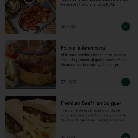
en nuestra tradicional salsa BBQ.
$67.000
Pollo a la Americana
Al la brasa servido con tocineta, banano 
apanado y tomate al gratín acompañado 
de una salsa de chutney de mango. 
Servido con papas a la francesa.
$71.000
Premium Beef Hamburguer
Fina carne de res (chatas o punta de 
anca) aderezada con tocineta y cubierta 
de salsa de queso azul acompañada de 
papas a la francesa.
$53.000