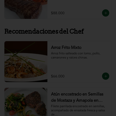
$88.000
Recomendaciones del Chef
Arroz Frito Mixto
Arroz frito salteado con lomo, pollo, 
camarones y raíces chinas.
$66.000
Atún encostrado en Semillas
de Mostaza y Amapola en
salsa de ajillo
Filete parrilada encostrado en semillas,

acompañado de ensalada fresca y salsa 
de
