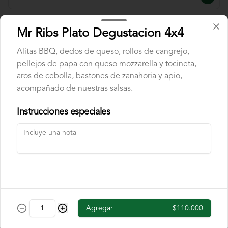
Mr Ribs Plato Degustacion 4x4
Combo Butterfly
Pechuga a la brasa encostrada en cereal 
Alitas BBQ, dedos de queso, rollos de cangrejo,
de chocolate, acompañado de banano 
flambe y papas chip. Incluye cajita de 
pellejos de papa con queso mozzarella y tocineta,
jugo y una chocolatina.
aros de cebolla, bastones de zanahoria y apio,
acompañado de nuestras salsas.
$40.000
Instrucciones especiales
Combo Fettuccine
Pasta fettuccine con salsa bolognesa y 
queso parmesano. Incluye cajita de jugo 
y una chocolatina.
$37.000
Agregar
$110.000
Combo Mini Hamburguesa
Dos mini hamburguesas con queso 