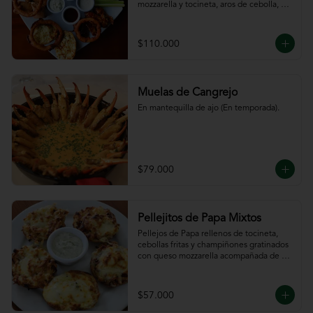
mozzarella y tocineta, aros de cebolla, 
bastones de zanahoria y apio, 
acompañado de nuestras salsas.
$110.000
Muelas de Cangrejo
En mantequilla de ajo (En temporada).
$79.000
Pellejitos de Papa Mixtos
Pellejos de Papa rellenos de tocineta,  
cebollas fritas y champiñones gratinados 
con queso mozzarella acompañada de 
salsa sour cream.
$57.000