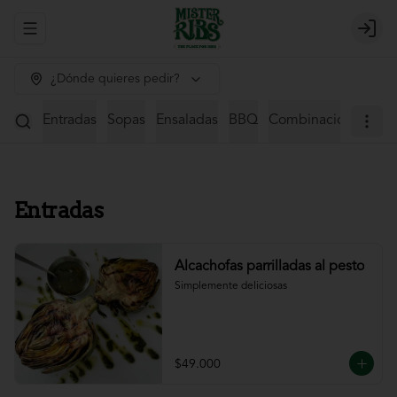
Abrir menu de navegación
Login
¿Dónde quieres pedir?
Entradas
Sopas
Ensaladas
BBQ
Combinaciones
St
Entradas
Alcachofas parrilladas al pesto
Simplemente deliciosas
$49.000