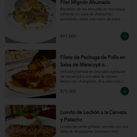
Filet Mignón Ahumado
Medallón de res envuelto en tocineta y 
bañando en salsa de champiñón 
portobello, sobre una cama  de papa 
sautee.
$91.000
Filete de Pechuga de Pollo en
Salsa de Maracuyá o
Pomodoro
Grillada y bañada en una salsa agridulce 
de maracuyá ó una salsa de tomate 
fresco con champiñón. A su elección con 
risotto, verdura al wok, papa francesa, 
$70.000
espiral o puré.
Lomito de Lechón a la Cerveza
y Pistacho
Lomito de cerdo grillado, servido con una 
salsa de de pistacho, cerveza y miel.