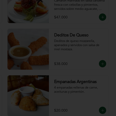
Caribeña
Camarón marinado en salsa caribeña 
fresca con cebollas y pimientos,  
servidos sobre medio aguacate, 
acompañados de chips de plátano.
$47.000
Deditos De Queso
Deditos de queso mozzarella, 
apanados y servidos con salsa de 
miel mostaza.
$38.000
Empanadas Argentinas
4 empanadas rellenas de carne, 
aceitunas y pimentón.
$20.000