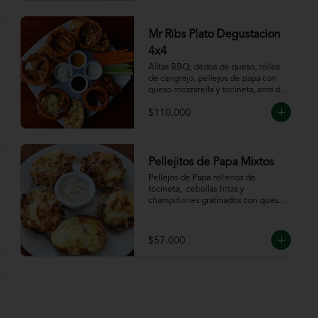
Mr Ribs Plato Degustacion
4x4
Alitas BBQ, dedos de queso, rollos 
de cangrejo, pellejos de papa con 
queso mozzarella y tocineta, aros de 
cebolla, bastones de zanahoria y 
$110.000
apio, acompañado de nuestras 
salsas.
Pellejitos de Papa Mixtos
Pellejos de Papa rellenos de 
tocineta,  cebollas fritas y 
champiñones gratinados con queso 
mozzarella acompañada de salsa sour 
cream.
$57.000