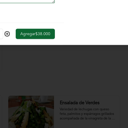
$39.000
Agregar
$38.000
Ensalada de Verdes
Variedad de lechugas con queso 
feta, palmitos y espárragos grillados 
acompañada de la vinagreta de la 
casa.