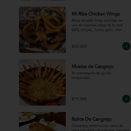
de la casa
Mr Ribs Chicken Wings
Alitas de pollo fritas, servidas con 
una de nuestras salsas de la casa: 
BBQ, teriyaki, honey garlic, miel 
mostaza o picante.
$60.000
Muelas de Cangrejo
En mantequilla de ajo (En 
temporada).
$79.000
Rollos De Cangrejo
Crocantes, rellenos con carne de 
jaiba y picadillo de camarón, servidos 