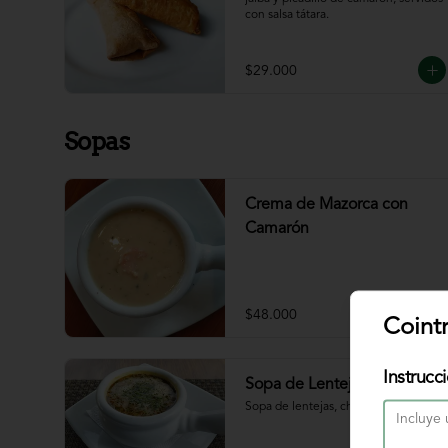
con salsa tátara.
$29.000
Sopas
Crema de Mazorca con
Camarón
$48.000
Coint
Instrucc
Sopa de Lenteja
Sopa de lentejas, chorizo, tocineta.