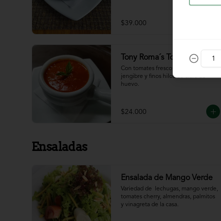
$39.000
Tony Roma´s Tomato Soup
Con tomates frescos, aderezada con 
jengibre y finos hilos de clara de 
huevo.
$24.000
Ensaladas
Ensalada de Mango Verde
Variedad de  lechugas, mango verde, 
tomates cherry, almendras, palmitos 
y vinagreta de la casa.