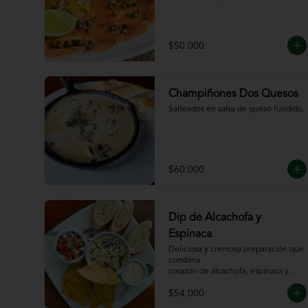
$50.000
Champiñones Dos Quesos
Salteados en salsa de queso fundido.
$60.000
Dip de Alcachofa y
Espinaca
Deliciosa y cremosa preparación que 
combina

corazón de alcachofa, espinaca y 
queso, servido

$54.000
con sour cream y pico de gallo, 
totopos y pan
