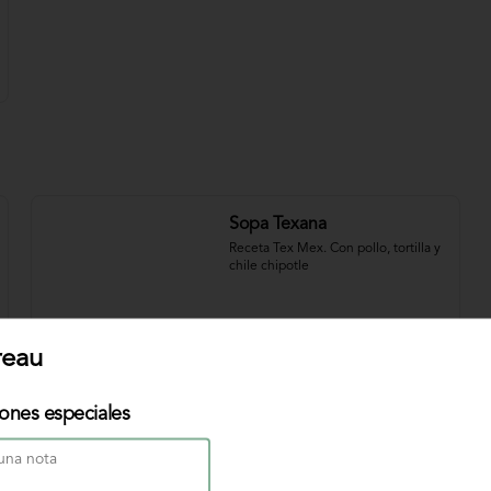
Sopa Texana
Receta Tex Mex. Con pollo, tortilla y 
chile chipotle
$31.000
reau
iones especiales
Sopa de Pescado
Nuestra original sopa de pescado 
con vegetales y crema de leche.