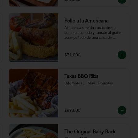
Pollo a la Americana
Al la brasa servido con tocineta, 
banano apanado y tomate al gratín 
acompañado de una salsa de 
chutney de mango. Servido con 
papas a la francesa.
$71.000
Texas BBQ Ribs
Diferentes … Muy carnuditas.
$89.000
The Original Baby Back