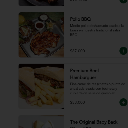
Pollo BBQ
Medio pollo deshuesado asado a la 
brasa en nuestra tradicional salsa 
BBQ.
$67.000
Premium Beef
Hamburguer
Fina carne de res (chatas o punta de 
anca) aderezada con tocineta y 
cubierta de salsa de queso azul 
acompañada de papas a la francesa.
$53.000
The Original Baby Back