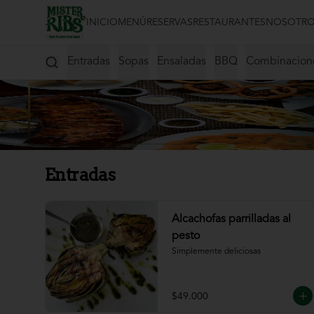
INICIO
MENÚ
RESERVAS
RESTAURANTES
NOSOTRO
Entradas
Sopas
Ensaladas
BBQ
Combinacion
Entradas
Alcachofas parrilladas al
pesto
Simplemente deliciosas
$49.000