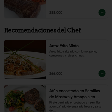
$88.000
Recomendaciones del Chef
Arroz Frito Mixto
Arroz frito salteado con lomo, pollo, 
camarones y raíces chinas.
$66.000
Atún encostrado en Semillas
de Mostaza y Amapola en
salsa de ajillo
Filete parrilada encostrado en semillas,

acompañado de ensalada fresca y salsa 
de
