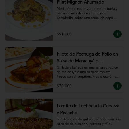
Filet Mignón Ahumado
Medallón de res envuelto en tocineta y 
bañando en salsa de champiñón 
portobello, sobre una cama  de papa 
sautee.
$91.000
Filete de Pechuga de Pollo en
Salsa de Maracuyá o
Pomodoro
Grillada y bañada en una salsa agridulce 
de maracuyá ó una salsa de tomate 
fresco con champiñón. A su elección con 
risotto, verdura al wok, papa francesa, 
$70.000
espiral o puré.
Lomito de Lechón a la Cerveza
y Pistacho
Lomito de cerdo grillado, servido con una 
salsa de de pistacho, cerveza y miel.