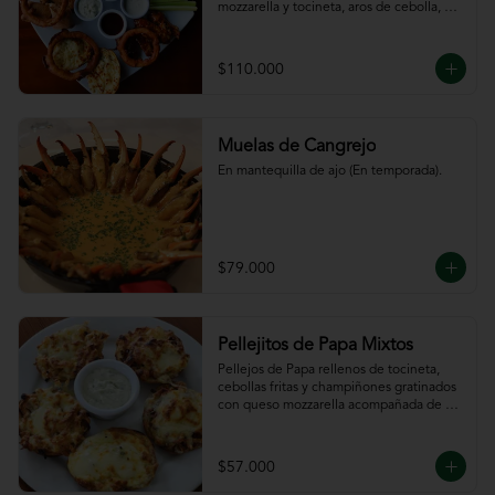
mozzarella y tocineta, aros de cebolla, 
bastones de zanahoria y apio, 
acompañado de nuestras salsas.
$110.000
Muelas de Cangrejo
En mantequilla de ajo (En temporada).
$79.000
Pellejitos de Papa Mixtos
Pellejos de Papa rellenos de tocineta,  
cebollas fritas y champiñones gratinados 
con queso mozzarella acompañada de 
salsa sour cream.
$57.000