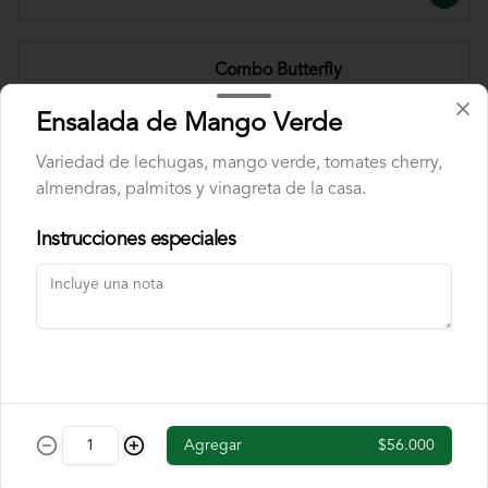
Combo Butterfly
Pechuga a la brasa encostrada en cereal 
de chocolate, acompañado de banano 
Ensalada de Mango Verde
flambe y papas chip. Incluye cajita de 
jugo y una chocolatina.
Variedad de lechugas, mango verde, tomates cherry,
almendras, palmitos y vinagreta de la casa.
$40.000
Instrucciones especiales
Combo Fettuccine
Pasta fettuccine con salsa bolognesa y 
queso parmesano. Incluye cajita de jugo 
y una chocolatina.
$37.000
Agregar
$56.000
Combo Mini Hamburguesa
Dos mini hamburguesas con queso 