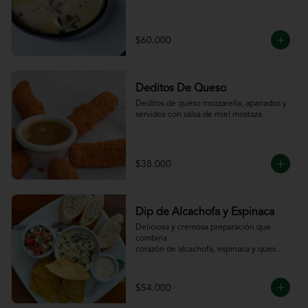
$60.000
Deditos De Queso
Deditos de queso mozzarella, apanados y 
servidos con salsa de miel mostaza.
$38.000
Dip de Alcachofa y Espinaca
Deliciosa y cremosa preparación que 
combina

corazón de alcachofa, espinaca y queso, 
servido

con sour cream y pico de gallo, totopos y 
pan

$54.000
de la casa