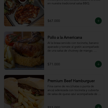
en nuestra tradicional salsa BBQ.
$67.000
Pollo a la Americana
Al la brasa servido con tocineta, banano 
apanado y tomate al gratín acompañado 
de una salsa de chutney de mango. 
Servido con papas a la francesa.
$71.000
Premium Beef Hamburguer
Fina carne de res (chatas o punta de 
anca) aderezada con tocineta y cubierta 
de salsa de queso azul acompañada de 
papas a la francesa.
$53.000