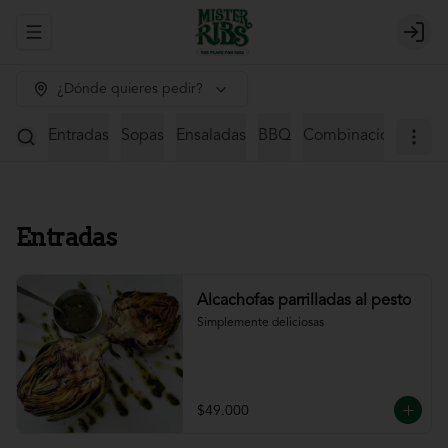
Abrir menu de navegación
Login
¿Dónde quieres pedir?
Entradas
Sopas
Ensaladas
BBQ
Combinaciones
St
Entradas
Alcachofas parrilladas al pesto
Simplemente deliciosas
$49.000