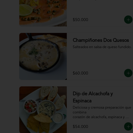
$50.000
Champiñones Dos Quesos
Salteados en salsa de queso fundido.
$60.000
Dip de Alcachofa y
Espinaca
Deliciosa y cremosa preparación que 
combina

corazón de alcachofa, espinaca y 
queso, servido

$54.000
con sour cream y pico de gallo, 
totopos y pan
