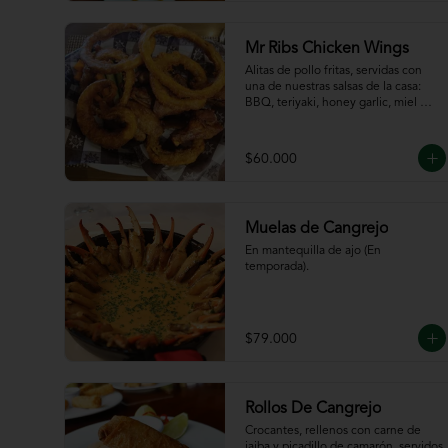
de la casa
Mr Ribs Chicken Wings
Alitas de pollo fritas, servidas con 
una de nuestras salsas de la casa: 
BBQ, teriyaki, honey garlic, miel 
mostaza o picante.
$60.000
Muelas de Cangrejo
En mantequilla de ajo (En 
temporada).
$79.000
Rollos De Cangrejo
Crocantes, rellenos con carne de 
jaiba y picadillo de camarón, servidos 