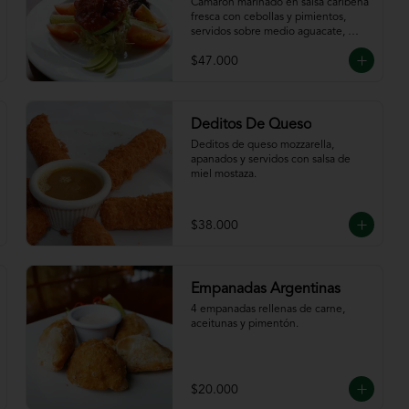
Caribeña
Camarón marinado en salsa caribeña 
fresca con cebollas y pimientos,  
servidos sobre medio aguacate, 
acompañados de chips de plátano.
$47.000
Deditos De Queso
Deditos de queso mozzarella, 
apanados y servidos con salsa de 
miel mostaza.
$38.000
Empanadas Argentinas
4 empanadas rellenas de carne, 
aceitunas y pimentón.
$20.000