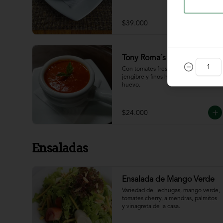
$39.000
Tony Roma´s Tomato Soup
Con tomates frescos, aderezada con 
jengibre y finos hilos de clara de 
huevo.
$24.000
Ensaladas
Ensalada de Mango Verde
Variedad de  lechugas, mango verde, 
tomates cherry, almendras, palmitos 
y vinagreta de la casa.