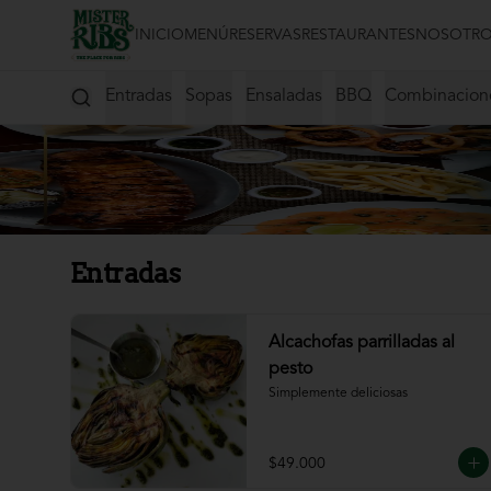
INICIO
MENÚ
RESERVAS
RESTAURANTES
NOSOTRO
Entradas
Sopas
Ensaladas
BBQ
Combinacion
Entradas
Alcachofas parrilladas al
pesto
Simplemente deliciosas
$49.000