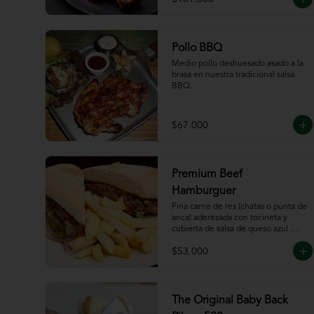
Pollo BBQ
Medio pollo deshuesado asado a la 
brasa en nuestra tradicional salsa 
BBQ.
$67.000
Premium Beef
Hamburguer
Fina carne de res (chatas o punta de 
anca) aderezada con tocineta y 
cubierta de salsa de queso azul 
acompañada de papas a la francesa.
$53.000
The Original Baby Back