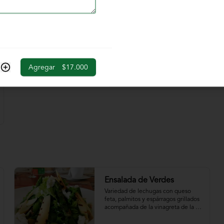
$39.000
Agregar
$17.000
Ensalada de Verdes
Variedad de lechugas con queso 
feta, palmitos y espárragos grillados 
acompañada de la vinagreta de la 
casa.