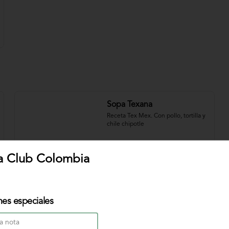
Sopa Texana
Receta Tex Mex. Con pollo, tortilla y 
chile chipotle
a Club Colombia
$31.000
Sopa de Pescado
nes especiales
Nuestra original sopa de pescado 
con vegetales y crema de leche.