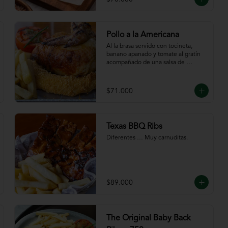
Pollo a la Americana
Al la brasa servido con tocineta, 
banano apanado y tomate al gratín 
acompañado de una salsa de 
chutney de mango. Servido con 
papas a la francesa.
$71.000
Texas BBQ Ribs
Diferentes … Muy carnuditas.
$89.000
The Original Baby Back