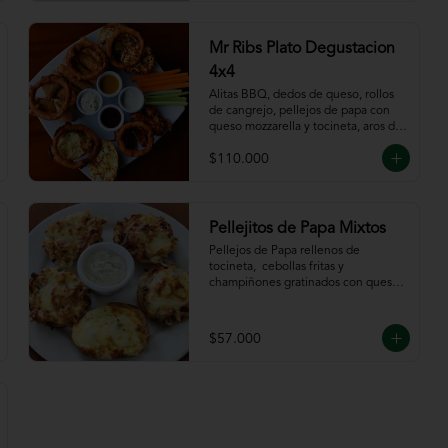
Mr Ribs Plato Degustacion
4x4
Alitas BBQ, dedos de queso, rollos 
de cangrejo, pellejos de papa con 
queso mozzarella y tocineta, aros de 
cebolla, bastones de zanahoria y 
$110.000
apio, acompañado de nuestras 
salsas.
Pellejitos de Papa Mixtos
Pellejos de Papa rellenos de 
tocineta,  cebollas fritas y 
champiñones gratinados con queso 
mozzarella acompañada de salsa sour 
cream.
$57.000