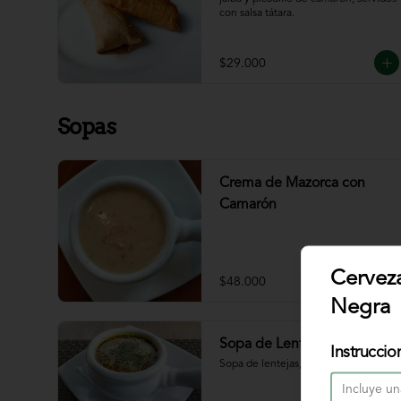
con salsa tátara.
$29.000
Sopas
Crema de Mazorca con
Camarón
Cervez
$48.000
Negra
Sopa de Lenteja
Instruccio
Sopa de lentejas, chorizo, tocineta.